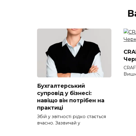
В
CRAF
Чер
CRAF
Вишн
Бухгалтерський
супровід у бізнесі:
навіщо він потрібен на
практиці
Збій у звітності рідко стається
вчасно. Зазвичай у