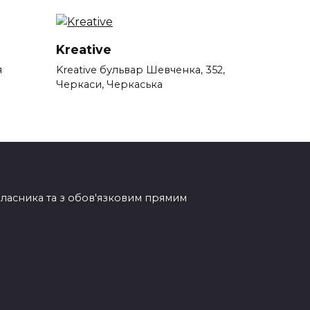
Kreative
я
Kreative бульвар Шевченка, 352,
Черкаси, Черкаська
овласника та з обов'язковим прямим