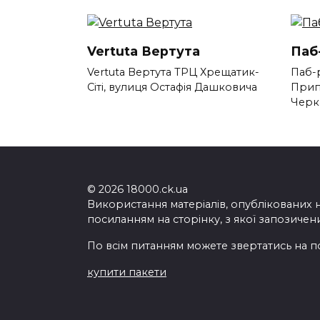
Vertuta Вертута
Паб
Vertuta Вертута ТРЦ Хрещатик-
Паб-
Сіті, вулиця Остафія Дашковича
Прип
Черк
© 2026 18000.ck.ua
Використання матеріалів, опублікованих 
посиланням на сторінку, з якої запозичен
По всім питанням можете звертатись на п
купити пакети