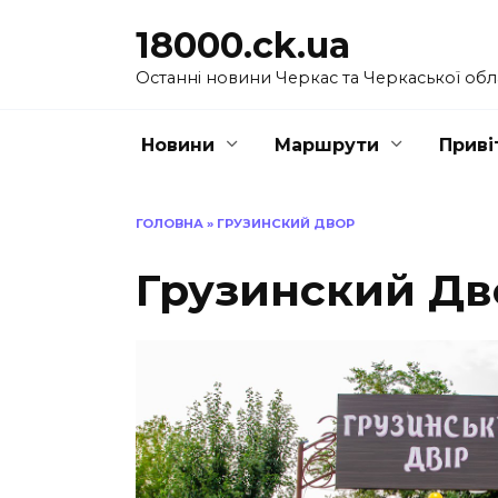
Перейти
18000.ck.ua
до
вмісту
Останні новини Черкас та Черкаської обл
Новини
Маршрути
Приві
ГОЛОВНА
»
ГРУЗИНСКИЙ ДВОР
Грузинский Дв