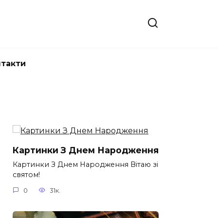
нтакти
Картинки З Днем Народження
Картинки З Днем Народження Вітаю зі
святом!
0
31к.