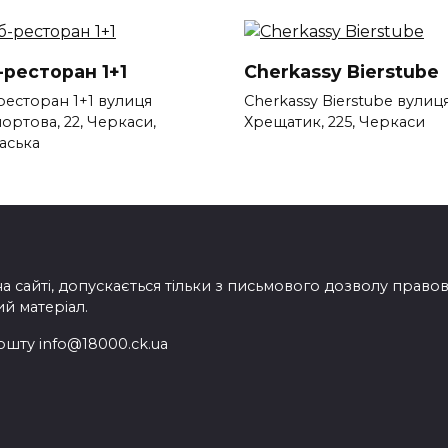
-ресторан 1+1
Cherkassy Bierstube
ресторан 1+1 вулиця
Cherkassy Bierstube вулиц
ортова, 22, Черкаси,
Хрещатик, 225, Черкаси
аська
на сайті, допускається тільки з письмового дозволу прав
ий матеріал.
ошту info@18000.ck.ua