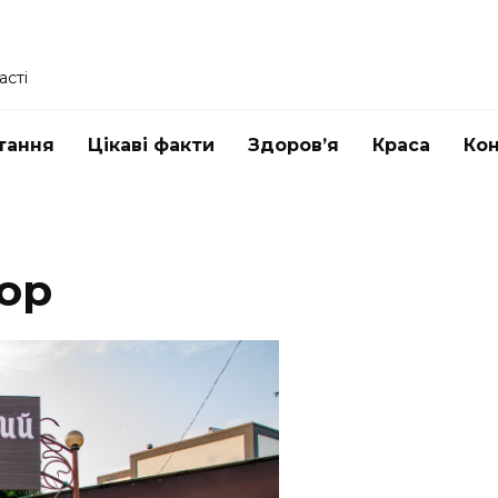
асті
тання
Цікаві факти
Здоров’я
Краса
Ко
ор