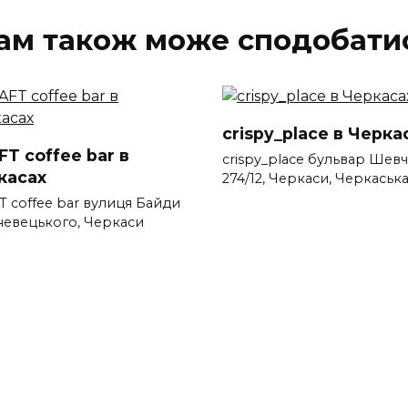
ам також може сподобати
crispy_place в Черка
T coffee bar в
crispy_place бульвар Шевч
касах
274/12, Черкаси, Черкаськ
T coffee bar вулиця Байди
евецького, Черкаси