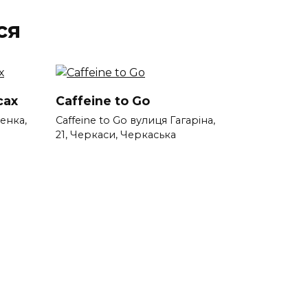
ся
сах
Caffeine to Go
енка,
Caffeine to Go вулиця Гагаріна,
а
21, Черкаси, Черкаська