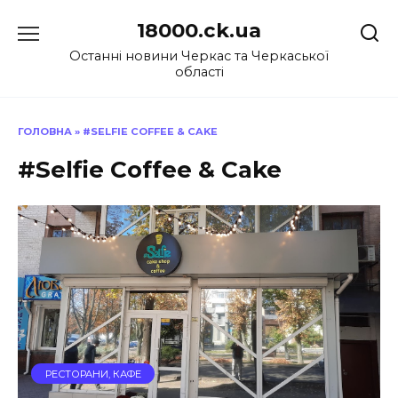
Перейти
18000.ck.ua
до
вмісту
Останні новини Черкас та Черкаської
області
ГОЛОВНА
»
#SELFIE COFFEE & CAKE
#Selfie Coffee & Cake
РЕСТОРАНИ, КАФЕ