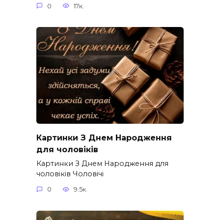
0
17к.
Картинки З Днем Народження
для чоловіків​
Картинки З Днем Народження для
чоловіків​ Чоловічі
0
9.5к.