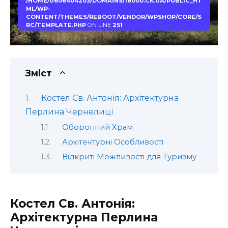
/HOME/U606404203/DOMAINS/18000.CK.UA/PUBLIC_HT
ML/WP-
CONTENT/THEMES/REBOOT/VENDOR/WPSHOP/CORE/S
RC/TEMPLATE.PHP
ON LINE
251
Зміст
Костел Св. Антонія: Архітектурна
Перлина Чернелиці
Оборонний Храм
Архітектурні Особливості
Відкриті Можливості для Туризму
Костел Св. Антонія:
Архітектурна Перлина