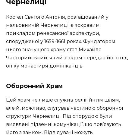
Чернелиці
Костел Святого Антонія, розташований у
мальовничій Чернелиці, є яскравим
прикладом ренесансної архітектури,
спорудженої у 1659-1661 роках. Фундатором
цього значущого храму став Михайло
Чарторийський, який згодом передав його під
опіку монастиря домініканців.
Оборонний Храм
Цей храм не лише служив релігійним цілям,
але й, можливо, слугував частиною оборонної
структури Чернелиці. Під спорудою були
виявлені підземні комунікації, що пов’язують
його з замком. Відвідувачі можуть