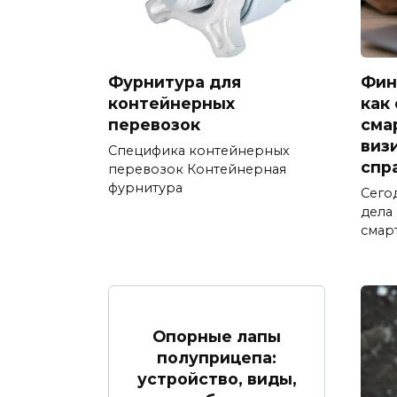
Фурнитура для
Фин
контейнерных
как
перевозок
сма
виз
Специфика контейнерных
спр
перевозок Контейнерная
фурнитура
Сего
дела
смар
Опорные лапы
полуприцепа:
устройство, виды,