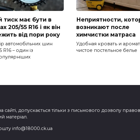
й тиск має бути в
Неприятности, кото
х 205/55 R16 і як він
возникают после
ежить від пори року
химчистки матраса
ір автомобільних шин
Удобная кровать и арома
5 R16 – один із
чистое постельное белье
опулярніших
на сайті, допускається тільки з письмового дозволу прав
ий матеріал.
ошту info@18000.ck.ua