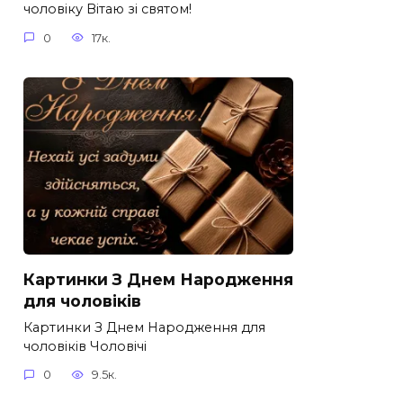
чоловіку Вітаю зі святом!
0
17к.
Картинки З Днем Народження
для чоловіків​
Картинки З Днем Народження для
чоловіків​ Чоловічі
0
9.5к.