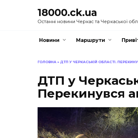
Перейти
18000.ck.ua
до
вмісту
Останні новини Черкас та Черкаської обл
Новини
Маршрути
Приві
ГОЛОВНА
»
ДТП У ЧЕРКАСЬКІЙ ОБЛАСТІ. ПЕРЕКИН
ДТП у Черкаськ
Перекинувся а