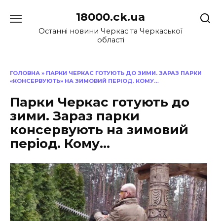
Перейти
18000.ck.ua
до
вмісту
Останні новини Черкас та Черкаської
області
ГОЛОВНА
»
ПАРКИ ЧЕРКАС ГОТУЮТЬ ДО ЗИМИ. ЗАРАЗ ПАРКИ
«КОНСЕРВУЮТЬ» НА ЗИМОВИЙ ПЕРІОД. КОМУ…
Парки Черкас готують до
зими. Зараз парки
консервують на зимовий
період. Кому…