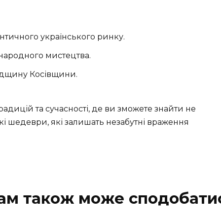
тичного українського ринку.
 народного мистецтва.
адщину Косівщини.
традицій та сучасності, де ви зможете знайти не
ькі шедеври, які залишать незабутні враження
ам також може сподобати