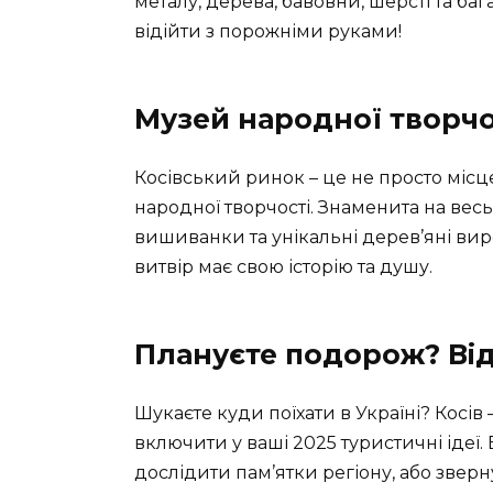
металу, дерева, бавовни, шерсті та баг
відійти з порожніми руками!
Музей народної творчо
Косівський ринок – це не просто місц
народної творчості. Знаменита на весь
вишиванки та унікальні дерев’яні ви
витвір має свою історію та душу.
Плануєте подорож? Від
Шукаєте куди поїхати в Україні? Косів 
включити у ваші 2025 туристичні ідеї
дослідити пам’ятки регіону, або зверну