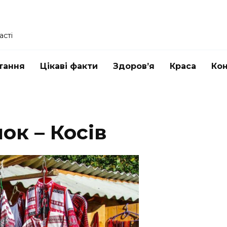
асті
тання
Цікаві факти
Здоров’я
Краса
Ко
ок – Косів