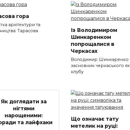
асова гора
тка архітектури та
Із Володимиром
ництва: Тарасова
Шинкаренком
попрощалися в
Черкасах
Володимир Шинкаренко 
засновник черкаського ях
клубу
Як доглядати за
нігтями
нарощеними:
Що означає тату
оради та лайфхаки
метелик на руці: