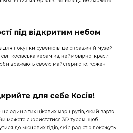
атьох інших матеріалів. Ви нізащо не зможете
сті під відкритим небом
е для покупки сувенірів; це справжній музей
 світ косівська кераміка, неймовірної краси
роби вражають своєю майстерністю. Кожен
крийте для себе Косів!
– це один з тих цікавих маршрутів, який варто
. Ви можете скористатися 3D-туром, щоб
тися до місцевих гідів, які з радістю покажуть