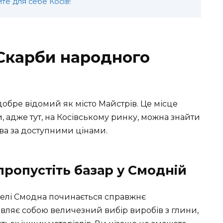
е для себе Косів!
 Скарби народного
добре відомий як місто Майстрів. Це місце
и, адже тут, на Косівському ринку, можна знайти
ва за доступними цінами.
 пропустіть базар у Смодній
 селі Смодна починається справжнє
вляє собою величезний вибір виробів з глини,