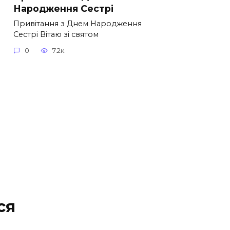
Народження Сестрі
Привітання з Днем Народження
Сестрі Вітаю зі святом
0
7.2к.
ся