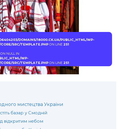
06404203/DOMAINS/18000.CK.UA/PUBLIC_HTML/WP-
CORE/SRC/TEMPLATE.PHP
ON LINE
251
 ON NULL IN
UBLIC_HTML/WP-
CORE/SRC/TEMPLATE.PHP
ON LINE
251
одного мистецтва України
стіть базар у Смодній
ід відкритим небом