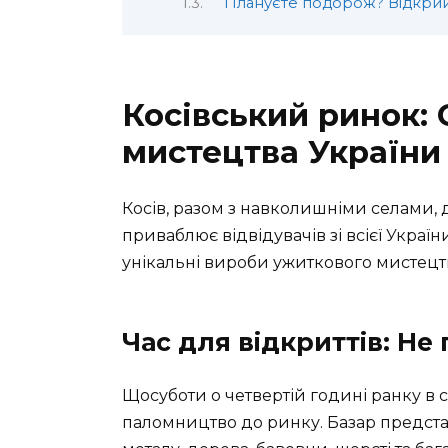
Плануєте подорож? Відкрийт
Косівський ринок:
мистецтва України
Косів, разом з навколишніми селами, 
приваблює відвідувачів зі всієї Україн
унікальні вироби ужиткового мистецт
Час для відкриттів: Не
Щосуботи о четвертій годині ранку в
паломництво до ринку. Базар предста