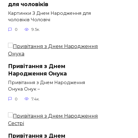
для чоловіків​
Картинки З Днем Народження для
чоловіків​ Чоловічі
0
9.5к.
Привітання з Днем
Народження Онука
Привітання з Днем Народження
Онука Онук –
0
7.4к.
Привітання з Днем