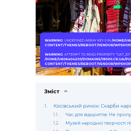
WARNING
: UNDEFINED ARRAY KEY 0 IN
/HOME/U6
CONTENT/THEMES/REBOOT/VENDOR/WPSHOP/
WARNING
: ATTEMPT TO READ PROPERTY "CAT_ID"
/HOME/U606404203/DOMAINS/18000.CK.UA/P
CONTENT/THEMES/REBOOT/VENDOR/WPSHOP/
Зміст
Косівський ринок: Скарби нар
Час для відкриттів: Не пропу
Музей народної творчості п