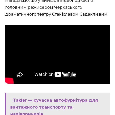
Нагадаємо, що у вийшов відеоподкаст з
головним режисером Черкаського
драматичного театру Станіславом Садаклієвим.
Takler — сучасна автофурнітура для
вантажного транспорту та
напівпричепів