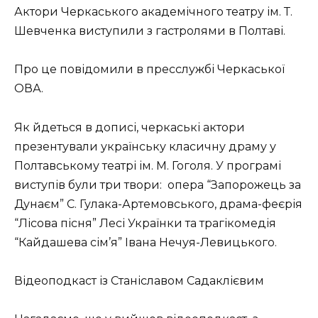
Актори Черкаського академічного театру ім. Т.
Шевченка виступили з гастролями в Полтаві.
Про це повідомили в пресслужбі Черкаської
ОВА.
Як йдеться в дописі, черкаські актори
презентували українську класичну драму у
Полтавському театрі ім. М. Гоголя. У програмі
виступів були три твори: опера “Запорожець за
Дунаєм” С. Гулака-Артемовського, драма-феєрія
“Лісова пісня” Лесі Українки та трагікомедія
“Кайдашева сім’я” Івана Нечуя-Левицького.
Відеоподкаст із Станіславом Садаклієвим