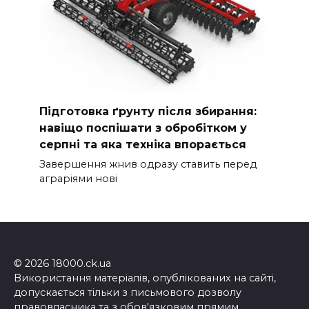
Підготовка ґрунту після збирання:
навіщо поспішати з обробітком у
серпні та яка техніка впорається
Завершення жнив одразу ставить перед
аграріями нові
© 2026 18000.ck.ua
Використання матеріалів, опублікованих на сайті,
допускається тільки з письмового дозволу
правовласника та з обов'язковим прямим