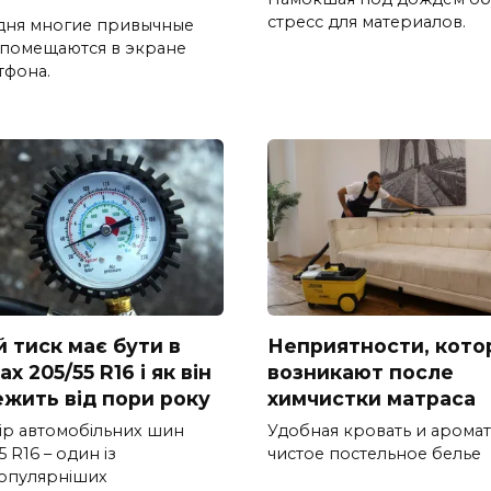
стресс для материалов.
дня многие привычные
 помещаются в экране
тфона.
й тиск має бути в
Неприятности, кото
х 205/55 R16 і як він
возникают после
ежить від пори року
химчистки матраса
ір автомобільних шин
Удобная кровать и арома
5 R16 – один із
чистое постельное белье
опулярніших