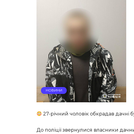
НОВИНИ
27-річний чоловік обкрадав дачні 
До поліції звернулися власники дачни