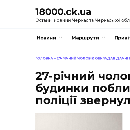
Перейти
18000.ck.ua
до
вмісту
Останні новини Черкас та Черкаської обл
Новини
Маршрути
Приві
ГОЛОВНА
»
27-РІЧНИЙ ЧОЛОВІК ОБКРАДАВ ДАЧНІ
27-річний чоло
будинки побли
поліції зверну