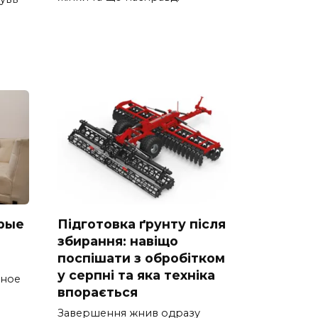
рые
Підготовка ґрунту після
збирання: навіщо
поспішати з обробітком
у серпні та яка техніка
тное
впорається
Завершення жнив одразу