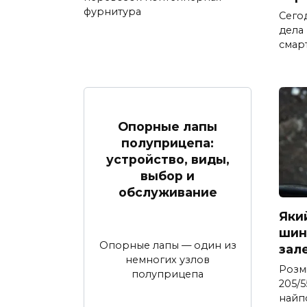
фурнитура
Сего
дела
смар
Опорные лапы
полуприцепа:
устройство, виды,
выбор и
обслуживание
Яки
шина
Опорные лапы — один из
зал
немногих узлов
Розм
полуприцепа
205/5
найп