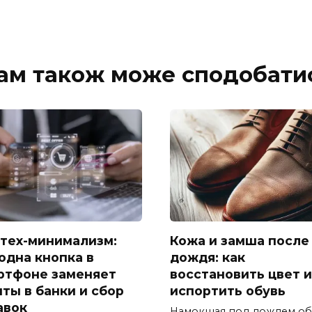
ам також може сподобати
тех-минимализм:
Кожа и замша после
 одна кнопка в
дождя: как
ртфоне заменяет
восстановить цвет и
иты в банки и сбор
испортить обувь
авок
Намокшая под дождем об