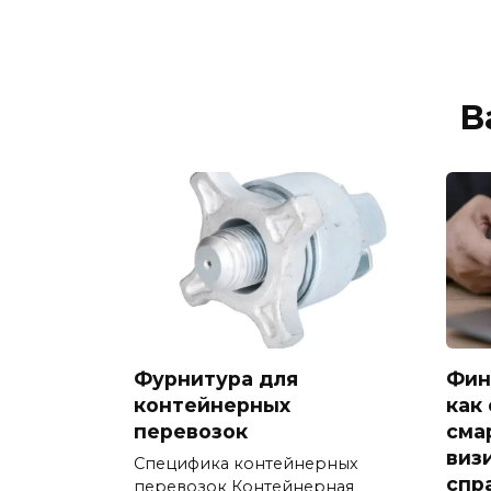
В
Фурнитура для
Фин
контейнерных
как
перевозок
сма
виз
Специфика контейнерных
спр
перевозок Контейнерная