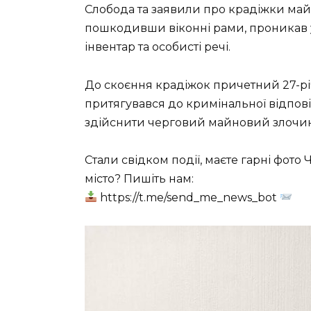
Слобода та заявили про крадіжки май
пошкодивши віконні рами, проникав 
інвентар та особисті речі.
До скоєння крадіжок причетний 27-р
притягувався до кримінальної відпові
здійснити черговий майновий злочин
Стали свідком події, маєте гарні фото 
місто? Пишіть нам:
https://t.me/send_me_news_bot