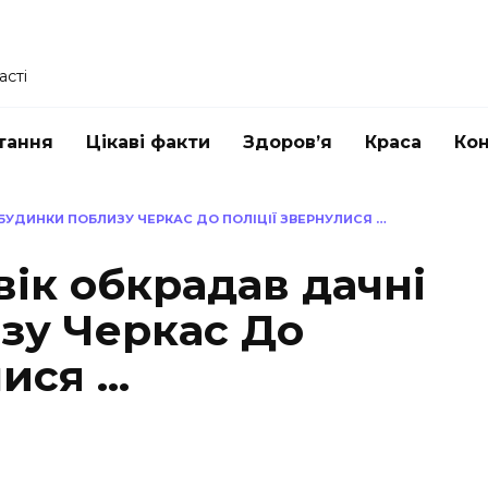
асті
тання
Цікаві факти
Здоров’я
Краса
Ко
 БУДИНКИ ПОБЛИЗУ ЧЕРКАС ДО ПОЛІЦІЇ ЗВЕРНУЛИСЯ …
вік обкрадав дачні
зу Черкас До
лися …