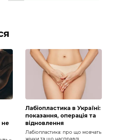
ся
Лабіопластика в Україні:
показання, операція та
 не
відновлення
Лабіопластика: про що мовчать
жінки та що насправді
увь –