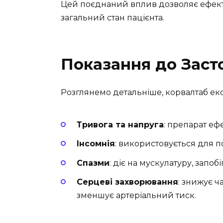
Цей поєднаний вплив дозволяє ефект
загальний стан пацієнта.
Показання до Заст
Розглянемо детальніше, корвалтаб екс
Тривога та напруга
: препарат еф
Інсомнія
: використовується для п
Спазми
: діє на мускулатуру, запо
Серцеві захворювання
: знижує ч
зменшує артеріальний тиск.