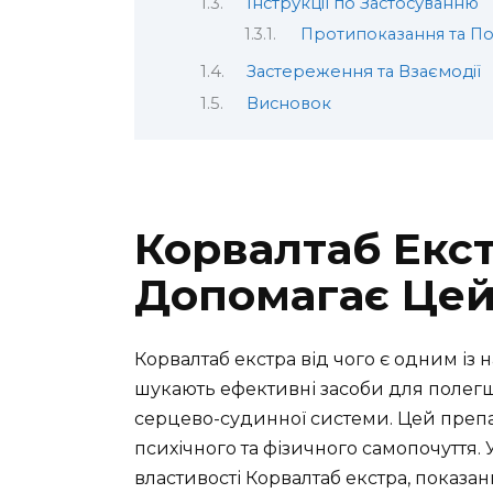
Інструкції по Застосуванню
Протипоказання та По
Застереження та Взаємодії
Висновок
Корвалтаб Екст
Допомагає Цей
Корвалтаб екстра від чого є одним із 
шукають ефективні засоби для полегше
серцево-судинної системи. Цей препа
психічного та фізичного самопочуття. 
властивості Корвалтаб екстра, показан