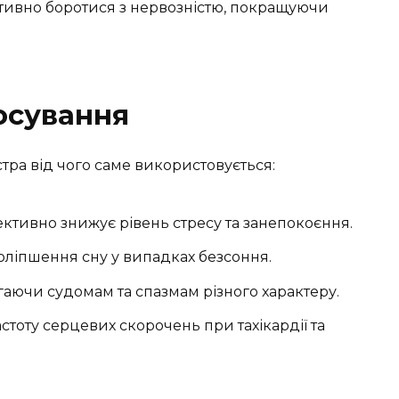
ивно боротися з нервозністю, покращуючи
осування
тра від чого саме використовується:
ективно знижує рівень стресу та занепокоєння.
оліпшення сну у випадках безсоння.
бігаючи судомам та спазмам різного характеру.
астоту серцевих скорочень при тахікардії та