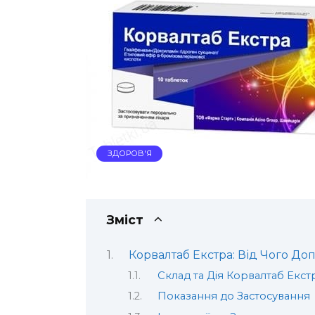
ЗДОРОВ'Я
Зміст
Корвалтаб Екстра: Від Чого До
Склад та Дія Корвалтаб Екст
Показання до Застосування