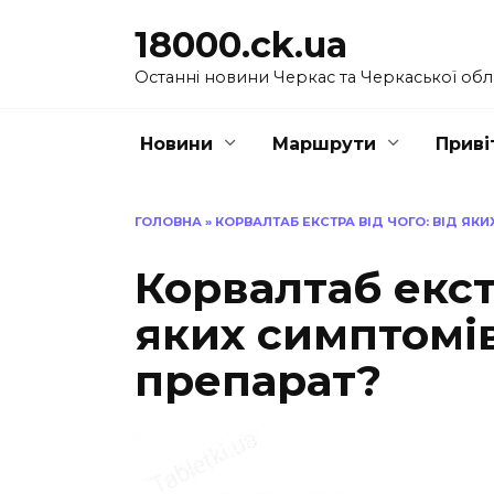
Перейти
18000.ck.ua
до
вмісту
Останні новини Черкас та Черкаської обл
Новини
Маршрути
Приві
ГОЛОВНА
»
КОРВАЛТАБ ЕКСТРА ВІД ЧОГО: ВІД ЯК
Корвалтаб екстр
яких симптомі
препарат?