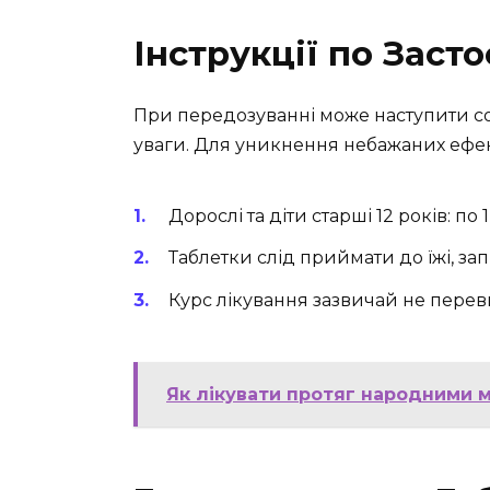
Інструкції по Заст
При передозуванні може наступити сон
уваги. Для уникнення небажаних ефе
Дорослі та діти старші 12 років: по 
Таблетки слід приймати до їжі, з
Курс лікування зазвичай не перев
Як лікувати протяг народними 