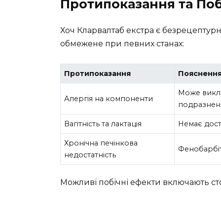
Протипоказання та Поб
Хоч Кларвалтаб екстра є безрецептур
обмежене при певних станах:
Протипоказання
Поясненн
Може викли
Алергія на компоненти
подразнен
Вагітність та лактація
Немає дост
Хронічна печінкова
Фенобарбіт
недостатність
Можливі побічні ефекти включають сто