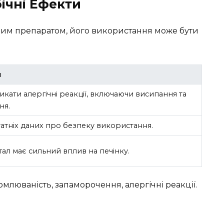
ічні Ефекти
ним препаратом, його використання може бути
я
кати алергічні реакції, включаючи висипання та
ня.
атніх даних про безпеку використання.
ал має сильний вплив на печінку.
млюваність, запаморочення, алергічні реакції.