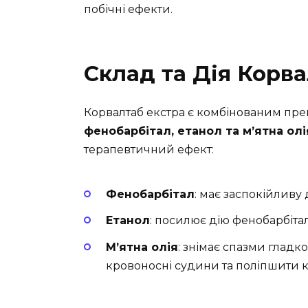
побічні ефекти.
Склад та Дія Корв
Корвалтаб екстра є комбінованим пре
фенобарбітал, етанол та м’ятна олі
терапевтичний ефект:
Фенобарбітал
: має заспокійливу 
Етанол
: посилює дію фенобарбіт
М’ятна олія
: знімає спазми гладк
кровоносні судини та поліпшити к