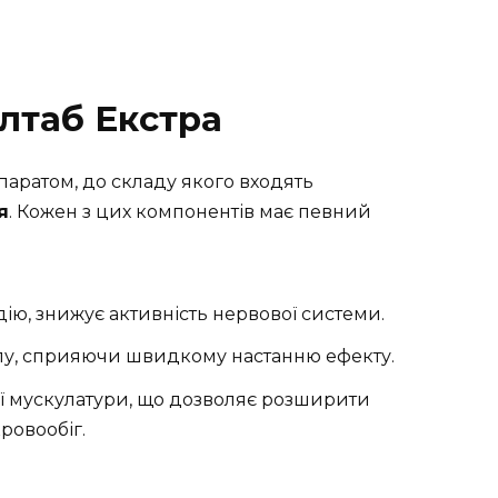
алтаб Екстра
паратом, до складу якого входять
я
. Кожен з цих компонентів має певний
дію, знижує активність нервової системи.
алу, сприяючи швидкому настанню ефекту.
ої мускулатури, що дозволяє розширити
ровообіг.