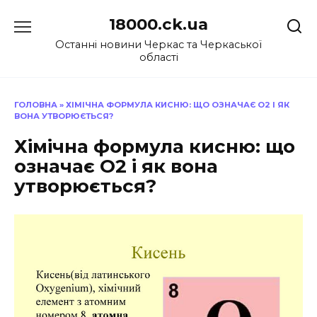
Перейти
18000.ck.ua
до
вмісту
Останні новини Черкас та Черкаської
області
ГОЛОВНА
»
ХІМІЧНА ФОРМУЛА КИСНЮ: ЩО ОЗНАЧАЄ O2 І ЯК
ВОНА УТВОРЮЄТЬСЯ?
Хімічна формула кисню: що
означає O2 і як вона
утворюється?