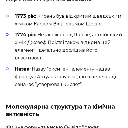
1773 рік:
Кисень був відкритий шведським
хіміком Карлом Вільгельмом Шеєле.
1774 рік:
Незалежно від Шеєле, англійський
хімік Джозеф Прістлі також відкрив цей
елемент і детально дослідив його
властивості.
Назва:
Назву “оксиген” елементу надав
француз Антуан Лавуазьє, що в перекладі
означає “утворювач кислот”.
Молекулярна структура та хімічна
активність
Хімічна формула кисню O
відображає