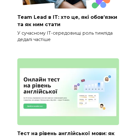
Team Lead в IT: хто це, які обов’язки
та як ним стати
У сучасному IT-середовищі роль тимліда
дедалі частіше
Тест на рівень англійської мови: як