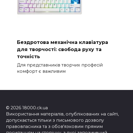
Бездротова механічна клавіатура
для творчості: свобода руху та
точність
Для представників творчих професій
комфорт є важливим
© 2026 18000.ck.ua
Використання матеріалів, опублікованих на сайті,
допускається тільки з письмового дозволу
правовласника та з обов'язковим прямим
посиланням на сторінку, з якої запозичений