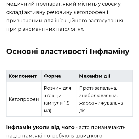
медичний препарат, який містить у своєму
складі активну речовину кетопрофен і
призначений для ін’єкційного застосування
при різноманітних патологіях.
Основні властивості Інфламіну
Компонент
Форма
Механізм дії
Розчин для
Протизапальна,
ін’єкцій
знеболювальна,
Кетопрофен
(ампули 1.5
жарознижувальна
мл)
дія
Інфламін уколи від чого
часто призначають
пацієнтам, які потребують швидкого