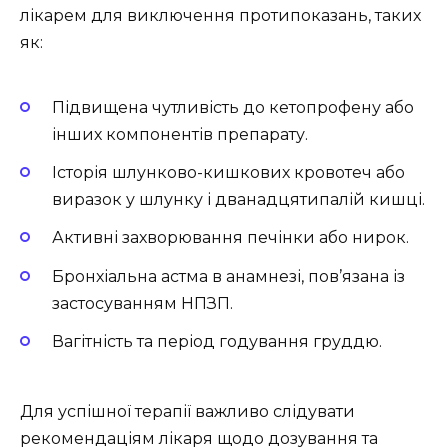
лікарем для виключення протипоказань, таких
як:
Підвищена чутливість до кетопрофену або
інших компонентів препарату.
Історія шлунково-кишкових кровотеч або
виразок у шлунку і дванадцятипалій кишці.
Активні захворювання печінки або нирок.
Бронхіальна астма в анамнезі, пов’язана із
застосуванням НПЗП.
Вагітність та період годування груддю.
Для успішної терапії важливо слідувати
рекомендаціям лікаря щодо дозування та