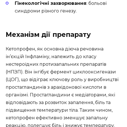
Гінекологічні захворювання
: больові
синдроми різного генезу.
Механізм дії препарату
Кетопрофен, як основна діюча речовина
ін’єкцій Інфламіну, належить до класу
нестероїдних протизапальних препаратів
(НПЗП). Він інгібує фермент циклооксигенази
(ЦОГ), що відіграє ключову роль у виробництві
простагландинів з арахідонової кислоти в
організмі. Простагландини є медіаторами, які
відповідають за розвиток запалення, біль та
підвищення температури тіла. Таким чином,
кетопрофен ефективно зменшує запальну
реакцію, полегшує біль і знижує температуру.