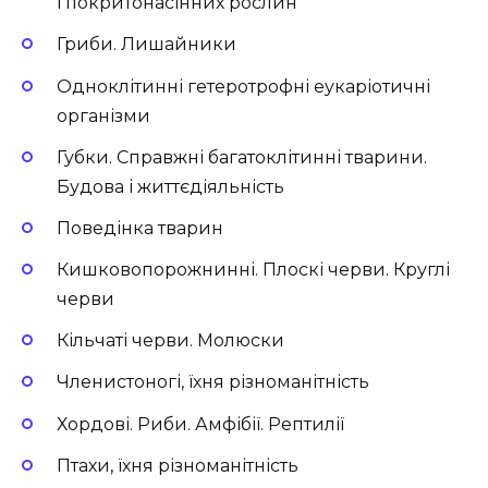
і покритонасінних рослин
Гриби. Лишайники
Одноклітинні гетеротрофні еукаріотичні
організми
Губки. Справжні багатоклітинні тварини.
Будова і життєдіяльність
Поведінка тварин
Кишковопорожнинні. Плоскі черви. Круглі
черви
Кільчаті черви. Молюски
Членистоногі, їхня різноманітність
Хордові. Риби. Амфібії. Рептилії
Птахи, їхня різноманітність