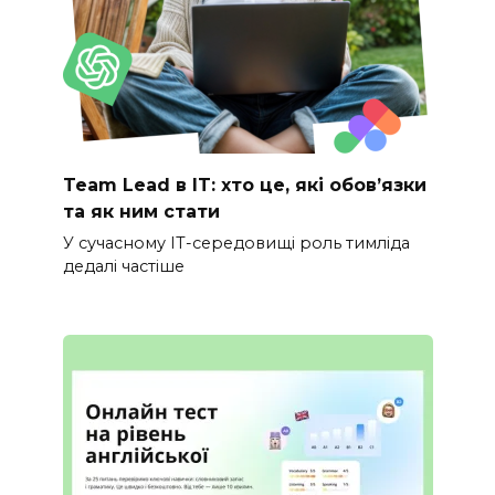
Team Lead в IT: хто це, які обов’язки
та як ним стати
У сучасному IT-середовищі роль тимліда
дедалі частіше