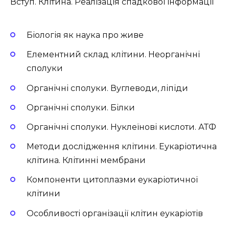
Вступ. Клітина. Реалізація спадкової інформації
Біологія як наука про живе
Елементний склад клітини. Неорганічні
сполуки
Органічні сполуки. Вуглеводи, ліпіди
Органічні сполуки. Білки
Органічні сполуки. Нуклеїнові кислоти. АТФ
Методи дослідження клітини. Еукаріотична
клітина. Клітинні мембрани
Компоненти цитоплазми еукаріотичної
клітини
Особливості організації клітин еукаріотів