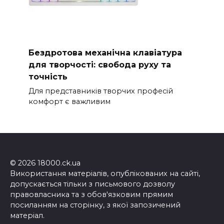
Бездротова механічна клавіатура
для творчості: свобода руху та
точність
Для представників творчих професій
комфорт є важливим
© 2026 18000.ck.ua
Використання матеріалів, опублікованих на сайті,
допускається тільки з письмового дозволу
правовласника та з обов'язковим прямим
посиланням на сторінку, з якої запозичений
матеріал.