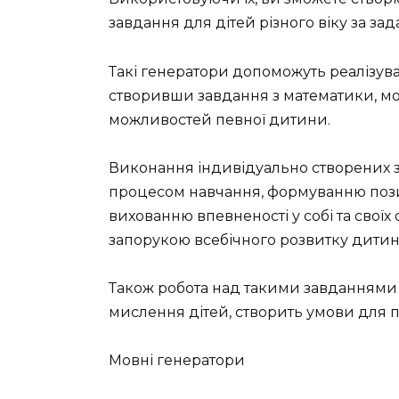
завдання для дітей різного віку за з
Такі генератори допоможуть реалізува
створивши завдання з математики, мов
можливостей певної дитини.
Виконання індивідуально створених 
процесом навчання, формуванню пози
вихованню впевненості у собі та своїх
запорукою всебічного розвитку дитин
Також робота над такими завданнями 
мислення дітей, створить умови для про
Мовні генератори