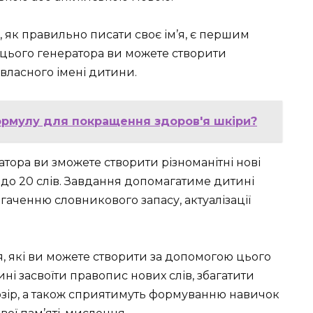
, як правильно писати своє ім’я, є першим
 цього генератора ви можете створити
власного імені дитини.
ормулу для покращення здоров'я шкіри?
атора ви зможете створити різноманітні нові
до 20 слів. Завдання допомагатиме дитині
аченню словникового запасу, актуалізації
я, які ви можете створити за допомогою цього
ні засвоїти правопис нових слів, збагатити
зір, а також сприятимуть формуванню навичок