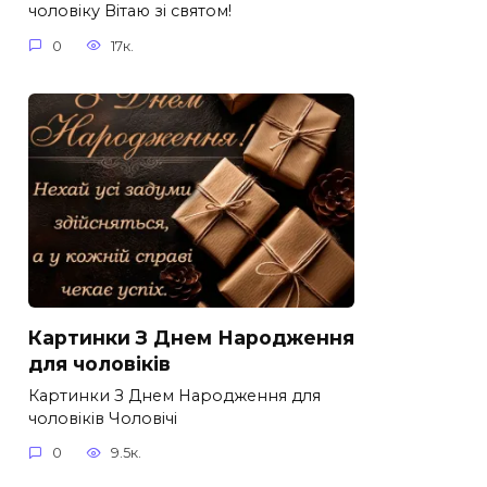
чоловіку Вітаю зі святом!
0
17к.
Картинки З Днем Народження
для чоловіків​
Картинки З Днем Народження для
чоловіків​ Чоловічі
0
9.5к.