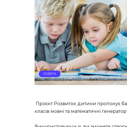
ОСВІТА
Проєкт Розвиток дитини пропонує бат
класів мовні та математичні генерато
Використовуючи їх, ви зможете створ