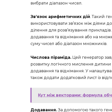
вибрати діапазон чисел.
Зв’язок арифметичних дій
. Такий ге
використовувати зв’язок між діями до
ділення для розв’язування прикладів.
додавання та віднімання або на множе
суму чисел або діапазон множників.
Числова піраміда.
Цей генератор зав
розвитку логічного мислення дитини 
додавання та віднімання. У налаштува
також додати додатковий лист із відп
Кут між векторами: формула об
Додавання.
За допомогою такого ген