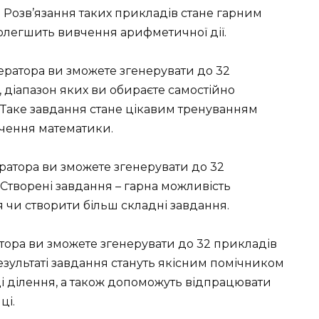
 Розв’язання таких прикладів стане гарним
олегшить вивчення арифметичної дії.
ератора ви зможете згенерувати до 32
, діапазон яких ви обираєте самостійно
 Таке завдання стане цікавим тренуванням
вчення математики.
ератора ви зможете згенерувати до 32
Створені завдання – гарна можливість
чи створити більш складні завдання.
атора ви зможете згенерувати до 32 прикладів
результаті завдання стануть якісним помічником
ці ділення, а також допоможуть відпрацювати
ці.