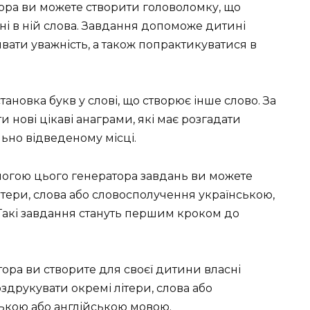
тора ви можете створити головоломку, що
і в ній слова. Завдання допоможе дитині
ивати уважність, а також попрактикуватися в
тановка букв у слові, що створює інше слово. За
нові цікаві анаграми, які має розгадати
льно відведеному місці.
огою цього генератора завдань ви можете
ітери, слова або словосполучення українською,
Такі завдання стануть першим кроком до
тора ви створите для своєї дитини власні
здрукувати окремі літери, слова або
ькою або англійською мовою.