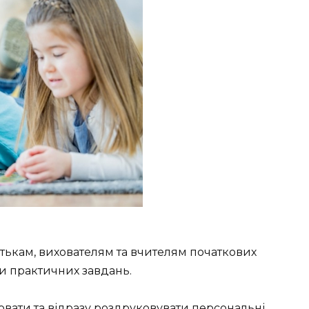
ькам, вихователям та вчителям початкових
ри практичних завдань.
ювати та відразу роздруковувати персональні