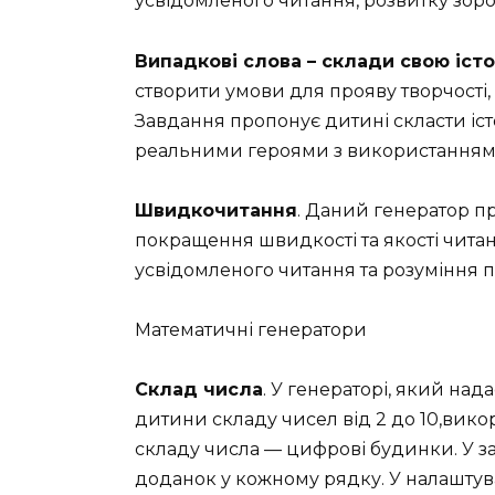
усвідомленого читання, розвитку зоров
Випадкові слова – склади свою іст
створити умови для прояву творчості, с
Завдання пропонує дитині скласти іс
реальними героями з використанням 
Швидкочитання
. Даний генератор пр
покращення швидкості та якості чит
усвідомленого читання та розуміння 
Математичні генератори
Склад числа
. У генераторі, який на
дитини складу чисел від 2 до 10,ви
складу числа — цифрові будинки. У з
доданок у кожному рядку. У налаштув