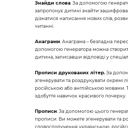
Знайди слова
. За допомогою генера
запропонує дитині знайти зашифрован
дізнатися написання нових слів, розв
читанні.
Анаграми
. Анаграма – безладна перес
допомогою генератора можна створити 
дитина, записавши відповіді у спеціа
Прописи друкованих літер.
За допом
згенерувати та роздрукувати окремі л
російською або англійською мовами. 
здобуття навичок красивого почерку.
Прописи
. За допомогою цього генера
прописи. Ви можете згенерувати та ро
словосполучення українською, російс