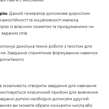
ої пам’яті, мислення.
орію
. Даний генератор допоможе дорослим
амостійності та ініціативності малюка.
торію із власним сюжетом та придуманими чи
заданих слів.
опонує декілька технік роботи з текстом для
ання. Завдання сприятиме формуванню навичок
прочитаного.
дає можливість створити завдання для навчання
користовується класичний прийом для вивчення
авданні дитині необхідно дописати другий
аннях ви можете обрати конкретні числа або