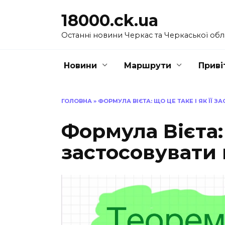
Перейти
18000.ck.ua
до
вмісту
Останні новини Черкас та Черкаської обл
Новини
Маршрути
Приві
ГОЛОВНА
»
ФОРМУЛА ВІЄТА: ЩО ЦЕ ТАКЕ І ЯК ЇЇ 
Формула Вієта: 
застосовувати 