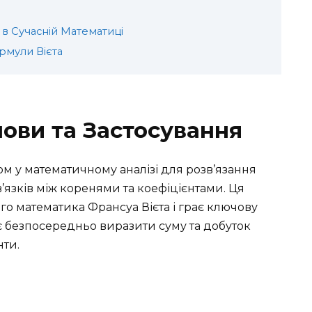
 в Сучасній Математиці
рмули Вієта
нови та Застосування
м у математичному аналізі для розв’язання
’язків між коренями та коефіцієнтами. Ця
о математика Франсуа Вієта і грає ключову
яє безпосередньо виразити суму та добуток
нти.