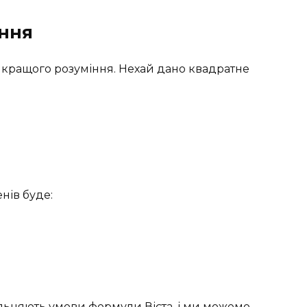
ання
кращого розуміння. Нехай дано квадратне
нів буде:
льняють умови формули Вієта, і ми можемо