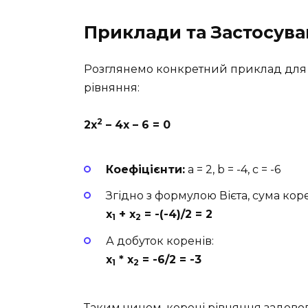
Приклади та Застосув
Розглянемо конкретний приклад для 
рівняння:
2
2x
– 4x – 6 = 0
Коефіцієнти:
a = 2, b = -4, c = -6
Згідно з формулою Вієта, сума коре
x
+ x
= -(-4)/2 = 2
1
2
А добуток коренів:
x
* x
= -6/2 = -3
1
2
Таким чином, корені рівняння задово