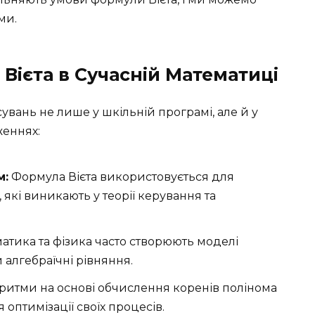
ми.
Вієта в Сучасній Математиці
увань не лише у шкільній програмі, але й у
женнях:
м:
Формула Вієта використовується для
 які виникають у теорії керування та
тика та фізика часто створюють моделі
алгебраїчні рівняння.
ритми на основі обчислення коренів полінома
оптимізації своїх процесів.