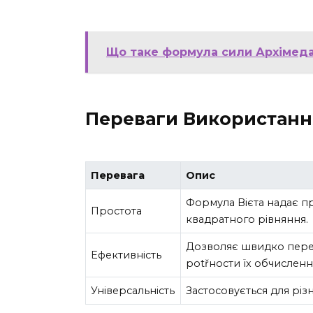
Що таке формула сили Архімеда 
Переваги Використанн
Перевага
Опис
Формула Вієта надає пр
Простота
квадратного рівняння.
Дозволяє швидко перев
Ефективність
potřности їх обчисленн
Універсальність
Застосовується для різн