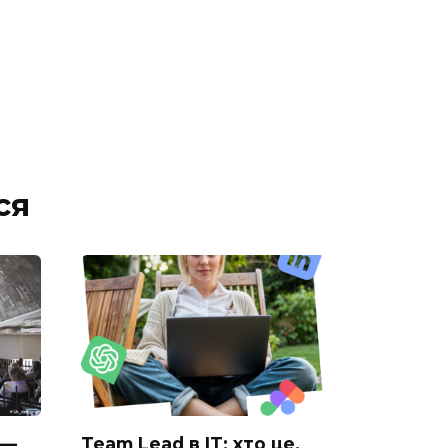
ся
 —
Team Lead в IT: хто це,