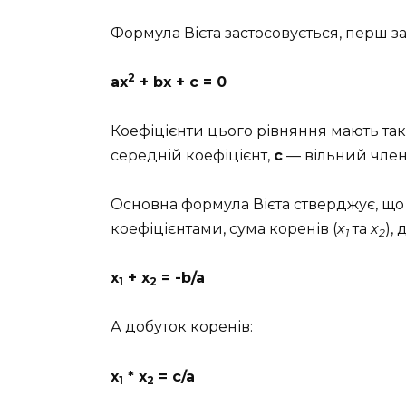
Формула Вієта застосовується, перш за
2
ax
+ bx + c = 0
Коефіцієнти цього рівняння мають так
середній коефіцієнт,
c
— вільний член
Основна формула Вієта стверджує, що
коефіцієнтами, сума коренів (
x
та
x
),
1
2
x
+ x
= -b/a
1
2
А добуток коренів:
x
* x
= c/a
1
2