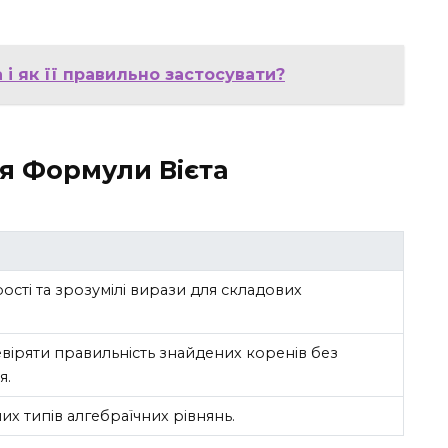
і як її правильно застосувати?
я Формули Вієта
ості та зрозумілі вирази для складових
іряти правильність знайдених коренів без
я.
их типів алгебраїчних рівнянь.