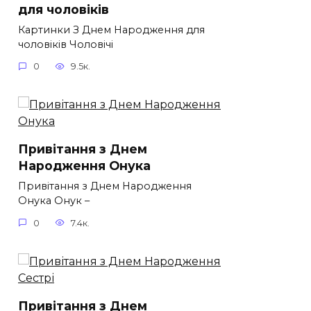
для чоловіків​
Картинки З Днем Народження для
чоловіків​ Чоловічі
0
9.5к.
Привітання з Днем
Народження Онука
Привітання з Днем Народження
Онука Онук –
0
7.4к.
Привітання з Днем