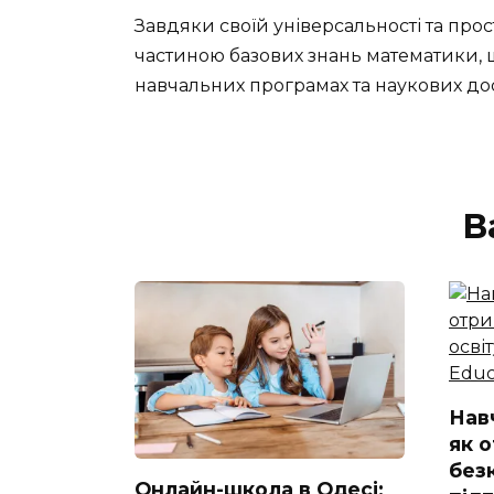
Завдяки своїй універсальності та прост
частиною базових знань математики, щ
навчальних програмах та наукових до
В
Нав
як 
без
Онлайн-школа в Одесі: