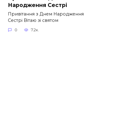
Народження Сестрі
Привітання з Днем Народження
Сестрі Вітаю зі святом
0
7.2к.