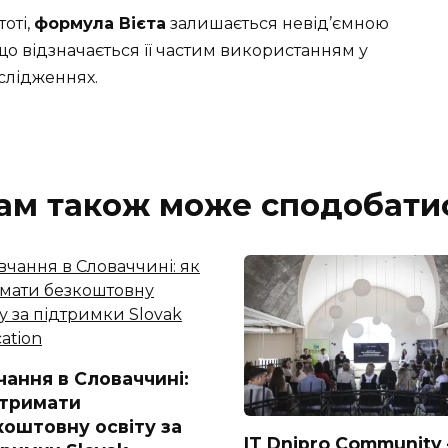
оті,
формула Вієта
залишається невід’ємною
о відзначається її частим використанням у
слідженнях.
ам також може сподобати
чання в Словаччині:
отримати
коштовну освіту за
IT Dnipro Community