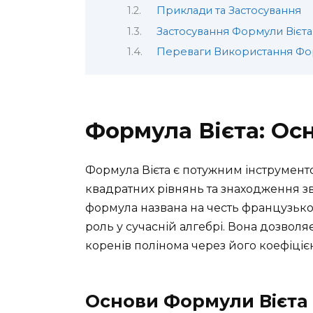
Приклади та Застосування
Застосування Формули Вієта
Переваги Використання Фо
Формула Вієта: Ос
Формула Вієта є потужним інструменто
квадратних рівнянь та знаходження зв
формула названа на честь французьког
роль у сучасній алгебрі. Вона дозвол
коренів полінома через його коефіціє
Основи Формули Вієта