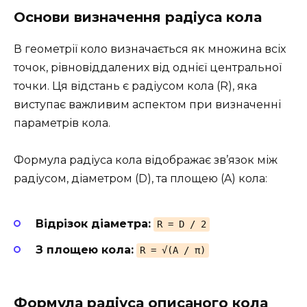
Основи визначення радіуса кола
В геометрії коло визначається як множина всіх
точок, рівновіддалених від однієї центральної
точки. Ця відстань є радіусом кола (R), яка
виступає важливим аспектом при визначенні
параметрів кола.
Формула радіуса кола відображає зв’язок між
радіусом, діаметром (D), та площею (A) кола:
Відрізок діаметра:
R = D / 2
З площею кола:
R = √(A / π)
Формула радіуса описаного кола