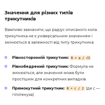
Значення для різних типів
трикутників
Важливо зазначити, що радіус описаного кола
трикутника не є універсальним значенням і
змінюється в залежності від типу трикутника:
Рівносторонній трикутник:
R = a / √3
Рівнобедрений трикутник:
Формула не
змінюється, але значення може бути
простішим для конкретних випадків.
Прямокутний трикутник:
(де
c
—
R = c / 2
гіпотенуза)