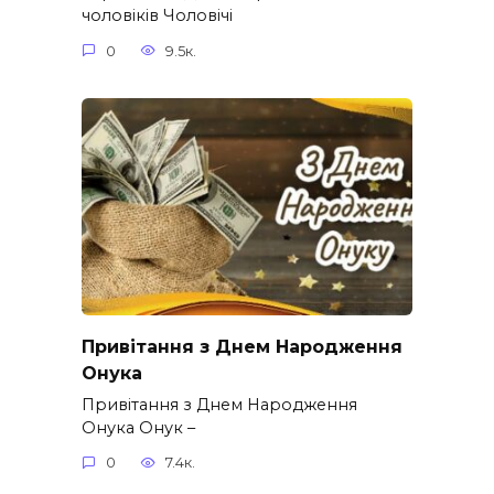
чоловіків​ Чоловічі
0
9.5к.
Привітання з Днем Народження
Онука
Привітання з Днем Народження
Онука Онук –
0
7.4к.