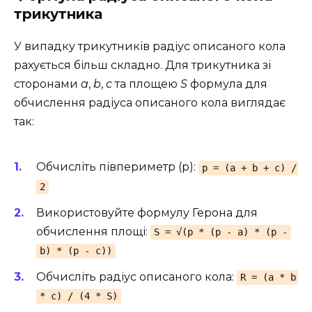
трикутника
У випадку трикутників радіус описаного кола
рахується більш складно. Для трикутника зі
сторонами
a
,
b
,
c
та площею
S
формула для
обчислення радіуса описаного кола виглядає
так:
Обчисліть півпериметр (p):
p = (a + b + c) /
2
Використовуйте формулу Герона для
обчислення площі:
S = √(p * (p - a) * (p -
b) * (p - c))
Обчисліть радіус описаного кола:
R = (a * b
* c) / (4 * S)