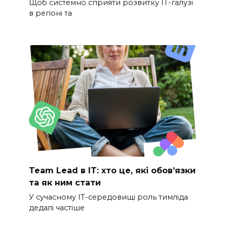
Щоб системно сприяти розвитку ІТ-галузі
в регіоні та
Team Lead в IT: хто це, які обов’язки
та як ним стати
У сучасному IT-середовищі роль тимліда
дедалі частіше