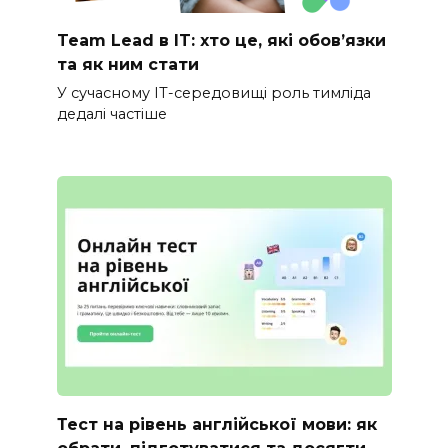
Team Lead в IT: хто це, які обов’язки
та як ним стати
У сучасному IT-середовищі роль тимліда
дедалі частіше
Тест на рівень англійської мови: як
обрати, підготуватися та досягти