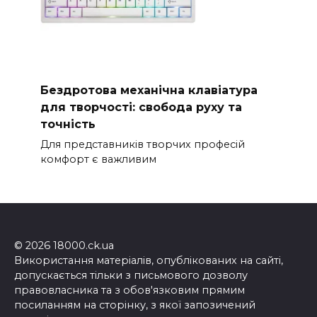
Бездротова механічна клавіатура
для творчості: свобода руху та
точність
Для представників творчих професій
комфорт є важливим
© 2026 18000.ck.ua
Використання матеріалів, опублікованих на сайті,
допускається тільки з письмового дозволу
правовласника та з обов'язковим прямим
посиланням на сторінку, з якої запозичений