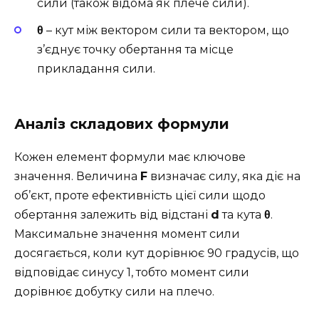
сили (також відома як плече сили).
θ
– кут між вектором сили та вектором, що
з’єднує точку обертання та місце
прикладання сили.
Аналіз складових формули
Кожен елемент формули має ключове
значення. Величина
F
визначає силу, яка діє на
об’єкт, проте ефективність цієї сили щодо
обертання залежить від відстані
d
та кута
θ
.
Максимальне значення момент сили
досягається, коли кут дорівнює 90 градусів, що
відповідає синусу 1, тобто момент сили
дорівнює добутку сили на плечо.