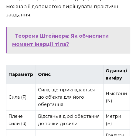
можна з її допомогою вирішувати практичні
завдання:
Теорема Штейнера: Як обчислити
момент інерції тіла?
Одиниці
Параметр
Опис
виміру
Сила, що прикладається
Ньютони
Сила (F)
до об’єкта для його
(N)
обертання
Плече
Відстань від осі обертання
Метри
сили (d)
до точки дії сили
(м)
Градуси