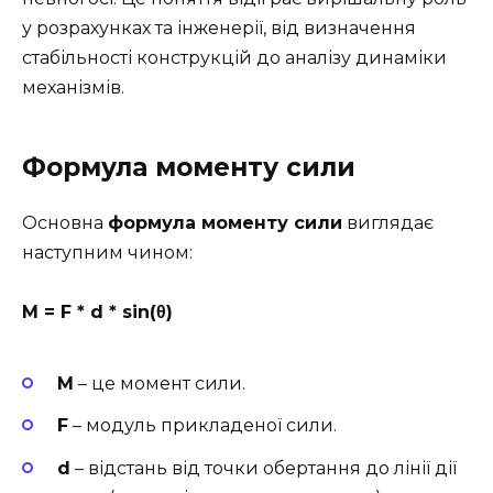
у розрахунках та інженерії, від визначення
стабільності конструкцій до аналізу динаміки
механізмів.
Формула моменту сили
Основна
формула моменту сили
виглядає
наступним чином:
M = F * d * sin(θ)
M
– це момент сили.
F
– модуль прикладеної сили.
d
– відстань від точки обертання до лінії дії