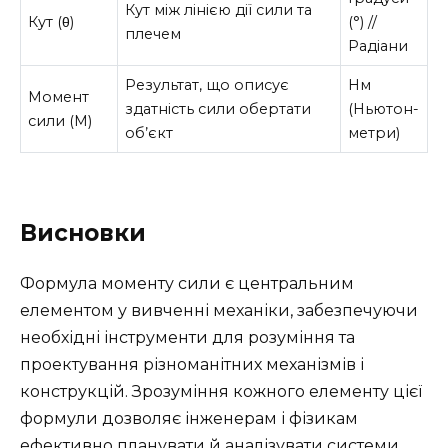
Кут між лінією дії сили та
Кут (θ)
(°) //
плечем
Радіани
Результат, що описує
Нм
Момент
здатність сили обертати
(Ньютон-
сили (M)
об’єкт
метри)
Висновки
Формула моменту сили є центральним
елементом у вивченні механіки, забезпечуючи
необхідні інструменти для розуміння та
проектування різноманітних механізмів і
конструкцій. Зрозуміння кожного елементу цієї
формули дозволяє інженерам і фізикам
ефективно планувати й аналізувати системи,