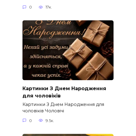
0
17к.
Картинки З Днем Народження
для чоловіків​
Картинки З Днем Народження для
чоловіків​ Чоловічі
0
9.5к.