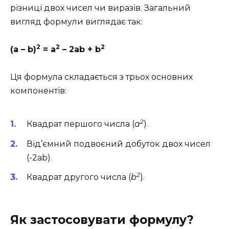
різниці двох чисел чи виразів. Загальний
вигляд формули виглядає так:
2
2
2
(a – b)
= a
– 2ab + b
Ця формула складається з трьох основних
компонентів:
2
Квадрат першого числа (
a
).
Від’ємний подвоєний добуток двох чисел
(-2ab).
2
Квадрат другого числа (
b
).
Як застосовувати формулу?