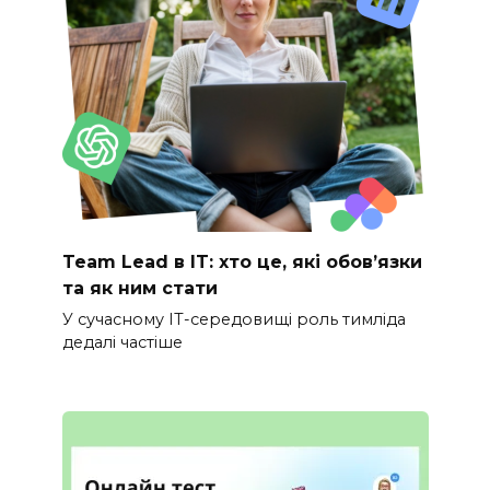
Team Lead в IT: хто це, які обов’язки
та як ним стати
У сучасному IT-середовищі роль тимліда
дедалі частіше