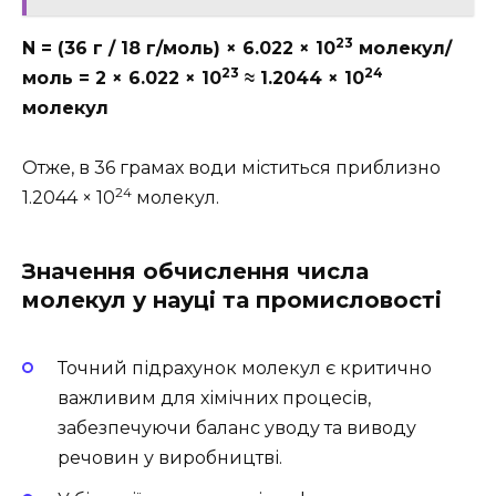
23
N = (36 г / 18 г/моль) × 6.022 × 10
молекул/
23
24
моль = 2 × 6.022 × 10
≈ 1.2044 × 10
молекул
Отже, в 36 грамах води міститься приблизно
24
1.2044 × 10
молекул.
Значення обчислення числа
молекул у науці та промисловості
Точний підрахунок молекул є критично
важливим для хімічних процесів,
забезпечуючи баланс уводу та виводу
речовин у виробництві.