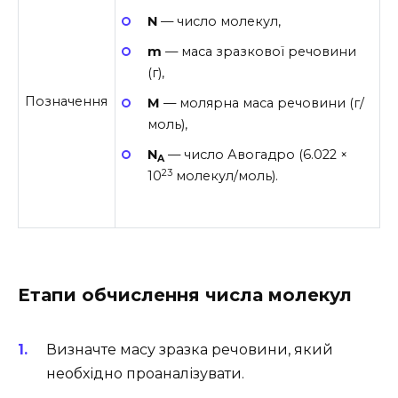
N
— число молекул,
m
— маса зразкової речовини
(г),
Позначення
M
— молярна маса речовини (г/
моль),
N
— число Авогадро (6.022 ×
A
23
10
молекул/моль).
Етапи обчислення числа молекул
Визначте масу зразка речовини, який
необхідно проаналізувати.