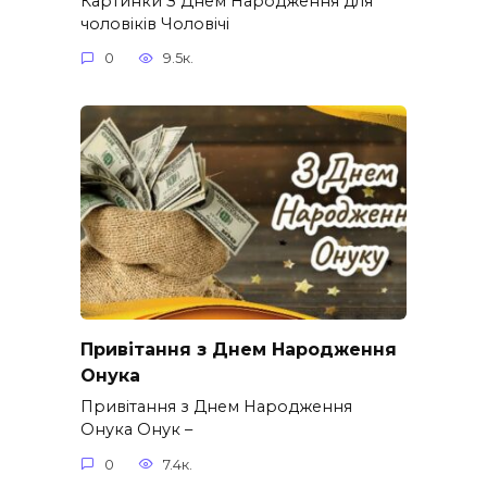
Картинки З Днем Народження для
чоловіків​ Чоловічі
0
9.5к.
Привітання з Днем Народження
Онука
Привітання з Днем Народження
Онука Онук –
0
7.4к.