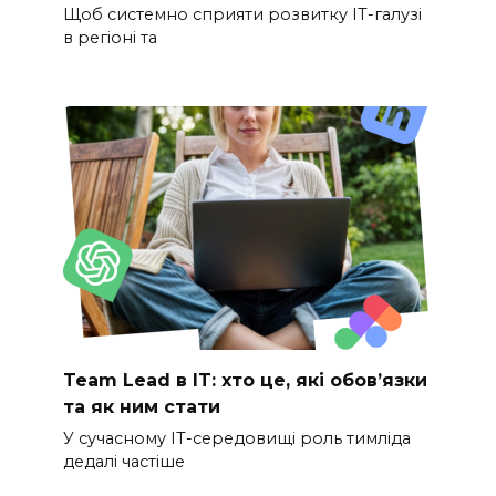
Щоб системно сприяти розвитку ІТ-галузі
в регіоні та
Team Lead в IT: хто це, які обов’язки
та як ним стати
У сучасному IT-середовищі роль тимліда
дедалі частіше