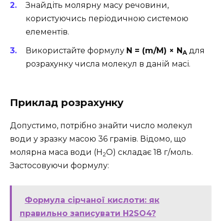
Знайдіть молярну масу речовини,
користуючись періодичною системою
елементів.
Використайте формулу
N = (m/M) × N
для
A
розрахунку числа молекул в даній масі.
Приклад розрахунку
Допустимо, потрібно знайти число молекул
води у зразку масою 36 грамів. Відомо, що
молярна маса води (H
O) складає 18 г/моль.
2
Застосовуючи формулу:
Формула сірчаної кислоти: як
правильно записувати H2SO4?