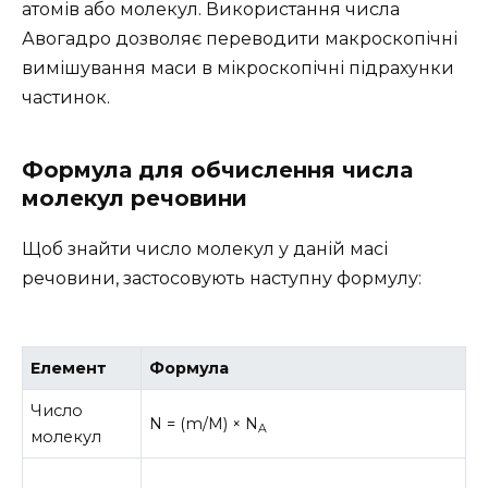
атомів або молекул. Використання числа
Авогадро дозволяє переводити макроскопічні
вимішування маси в мікроскопічні підрахунки
частинок.
Формула для обчислення числа
молекул речовини
Щоб знайти число молекул у даній масі
речовини, застосовують наступну формулу:
Елемент
Формула
Число
N = (m/M) × N
A
молекул