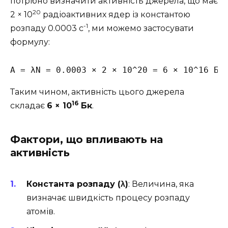
потрібно визначити активність джерела, що має
20
2 × 10
радіоактивних ядер із константою
-1
розпаду 0.0003 с
, ми можемо застосувати
формулу:
А = λN = 0.0003 × 2 × 10^20 = 6 × 10^16 Бк
Таким чином, активність цього джерела
16
складає
6 × 10
Бк
.
Фактори, що впливають на
активність
Константа розпаду (λ)
: Величина, яка
визначає швидкість процесу розпаду
атомів.