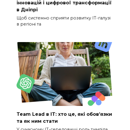
інновацій і цифрової трансформації
в Дніпрі
Щоб системно сприяти розвитку ІТ-галузі
в регіоні та
Team Lead в IT: хто це, які обов’язки
та як ним стати
У сучасному IT-середовищі роль тимліда