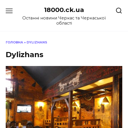
Перейти
18000.ck.ua
до
вмісту
Останні новини Черкас та Черкаської
області
ГОЛОВНА
»
DYLIZHANS
Dylizhans