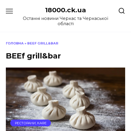
Перейти
18000.ck.ua
до
вмісту
Останні новини Черкас та Черкаської
області
ГОЛОВНА
»
BEEF GRILL&BAR
BEEf grill&bar
РЕСТОРАНИ, КАФЕ