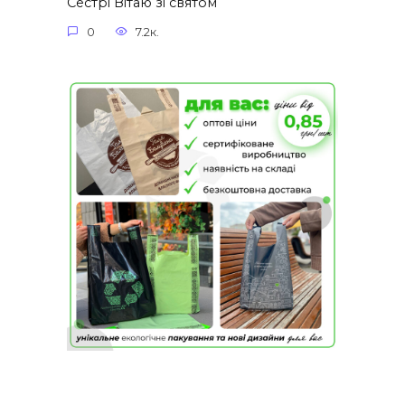
Сестрі Вітаю зі святом
0
7.2к.