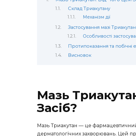
Склад Триакутану
Механізм дії
Застосування мазі Триакутан
Особливості застосув
Протипоказання та побічні 
Висновок
Мазь Триакутан
Засіб?
Мазь Триакутан — це фармацевтичний 
дерматологічних захворювань. Цей пре