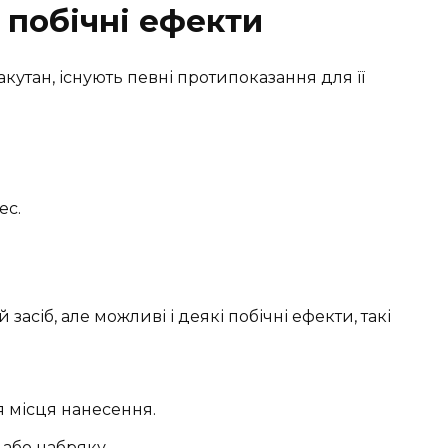
 побічні ефекти
кутан, існують певні протипоказання для її
ес.
засіб, але можливі і деякі побічні ефекти, такі
я місця нанесення.
 або набряку.