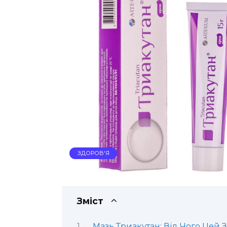
ЗДОРОВ'Я
Зміст
Мазь Триакутан: Від Чого Цей З