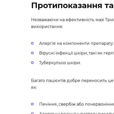
Протипоказання та
Незважаючи на ефективність мазі Триа
використання:
Алергія на компоненти препарату.
Вірусні інфекції шкіри, такі як герп
Туберкульоз шкіри.
Багато пацієнтів добре переносить цей 
як:
Печіння, свербіж або почервонінн
Алергічні реакції у вигляді висипу