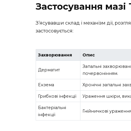
Застосування мазі
З’ясувавши склад і механізм дії, розг
застосовується:
Захворювання
Опис
Запальні захворюван
Дерматит
почервонінням.
Екзема
Хронічні запальні за
Грибкові інфекції
Ураження шкіри, вик
Бактеріальні
Гнійничкові ураження
інфекції