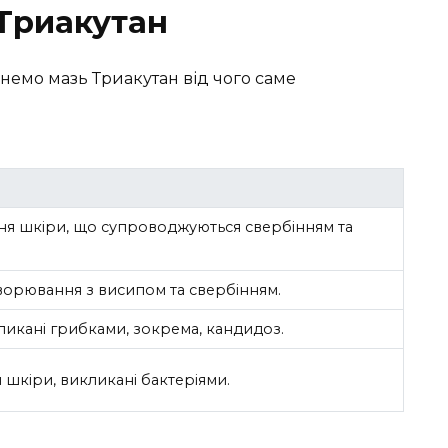
 Триакутан
лянемо мазь Триакутан від чого саме
ня шкіри, що супроводжуються свербінням та
хворювання з висипом та свербінням.
ликані грибками, зокрема, кандидоз.
 шкіри, викликані бактеріями.