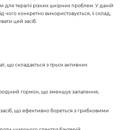
 для терапії різних шкірних проблем. У даній
ід чого конкретно використовується, її склад,
увати цей засіб.
т, що складається з трьох активних
оїдний гормон, що зменшує запалення,
асіб, що ефективно бореться з грибковими
проти широкого спектра бактерій.