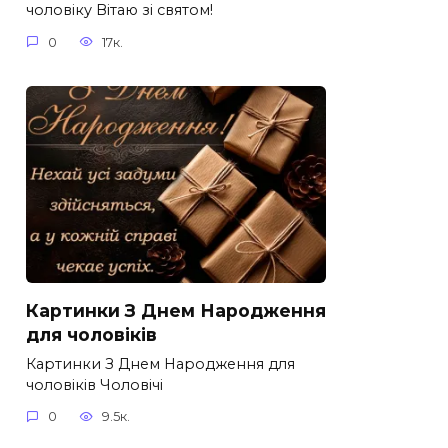
чоловіку Вітаю зі святом!
0
17к.
Картинки З Днем Народження
для чоловіків​
Картинки З Днем Народження для
чоловіків​ Чоловічі
0
9.5к.