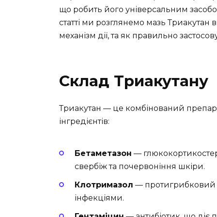
що робить його універсальним засобом
статті ми розглянемо мазь Триакутан в
механізм дії, та як правильно застосов
Склад Триакутану
Триакутан — це комбінований препара
інгредієнтів:
Бетаметазон
— глюкокортикостер
свербіж та почервоніння шкіри.
Клотримазол
— протигрибковий з
інфекціями.
Гентаміцин
— антибіотик, що діє 