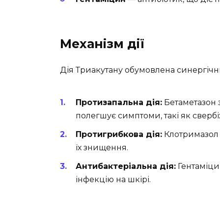
Механізм дії
Дія Триакутану обумовлена синергічн
Протизапальна дія:
Бетаметазон з
полегшує симптоми, такі як свербі
Протигрибкова дія:
Клотримазол 
їх знищення.
Антибактеріальна дія:
Гентаміци
інфекцію на шкірі.