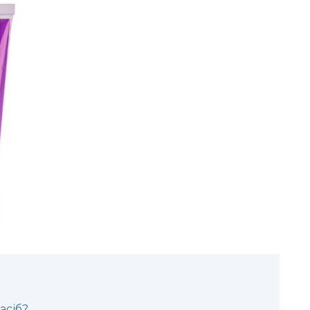
асіб?