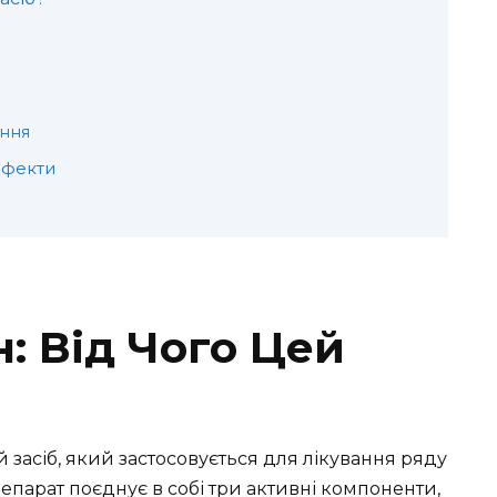
ання
ефекти
: Від Чого Цей
засіб, який застосовується для лікування ряду
парат поєднує в собі три активні компоненти,