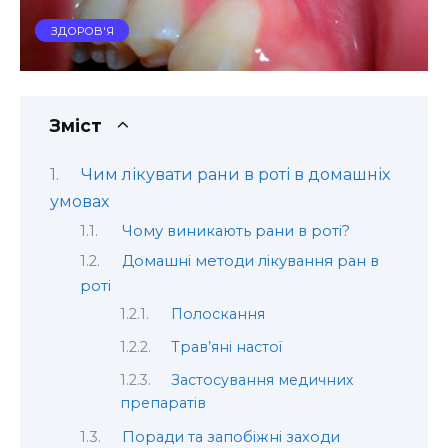
ЗДОРОВ'Я
Зміст
Чим лікувати рани в роті в домашніх
умовах
Чому виникають рани в роті?
Домашні методи лікування ран в
роті
Полоскання
Трав’яні настої
Застосування медичних
препаратів
Поради та запобіжні заходи