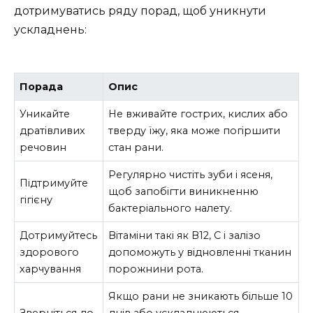
дотримуватись ряду порад, щоб уникнути
ускладнень:
Порада
Опис
Уникайте
Не вживайте гострих, кислих або
дратівливих
тверду їжу, яка може погіршити
речовин
стан рани.
Регулярно чистіть зуби і ясеня,
Підтримуйте
щоб запобігти виникненню
гігієну
бактеріального налету.
Дотримуйтесь
Вітаміни такі як В12, С і залізо
здорового
допоможуть у відновленні тканин
харчування
порожнини рота.
Якщо рани не зникають більше 10