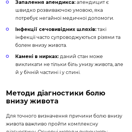
Запалення апендикса:
апендицит є
швидко розвиваючою умовою, яка
потребує негайної медичної допомоги.
Інфекції сечовивідних шляхів:
такі
інфекції часто супроводжуються різями та
болем внизу живота.
Камені в нирках:
даний стан може
викликати не тільки біль унизу живота, але
й у бічній частині і у спині.
Методи діагностики болю
внизу живота
Для точного визначення причини болю внизу
живота важливо пройти комплексну
діагностику. Основні методи включають: