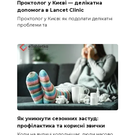
Проктолог у Києві — делікатна
допомога в Lancet Clinic
Проктолог у Києві: як подолати делікатні
проблеми та
Як уникнути сезонних застуд:
профілактика та корисні звички
Коли на вулиці холоднішає, люди масово