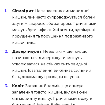
Сігмоїдит
: Це запалення сигмовидної
кишки, яке часто супроводжується болем,
здуттям, діареєю або запором. Причинами
можуть бути інфекційні агенти, аутоімунні
порушення та порушення подразливого
кишечника.
Дивертикуліт
: Невеликі мішечки, що
називаються дивертикули, можуть
утворюватися на стінках сигмовидної
кишки. Їх запалення викликає сильний
біль, лихоманку і розлади шлунка.
Коліт
: Загальний термін, що описує
запалення товстої кишки, включаючи
сигмовидну кишку. Причинами можуть
бути алергії, інфекції або хронічні