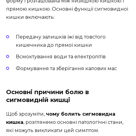
форму і розташована між низхідною кишкою і
прямою кишкою. Основні функції сигмовидної
кишки включають:
Передачу залишків їжі від товстого
кишечника до прямої кишки
Всмоктування води та електролітів
Формування та зберігання калових мас
Основні причини болю в
сигмовидній кишці
Щоб зрозуміти,
чому болить сигмовидна
кишка
, розглянемо основні патологічні стани,
які можуть викликати цей симптом.