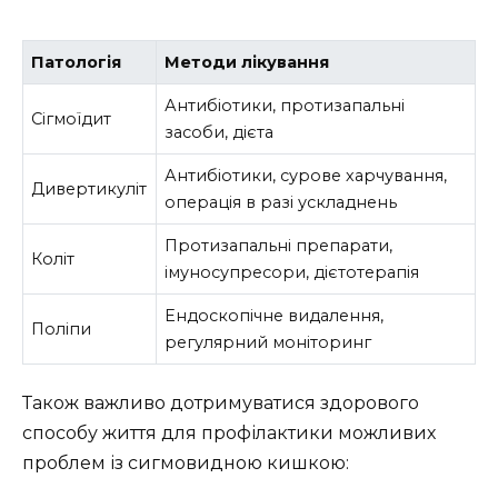
Патологія
Методи лікування
Антибіотики, протизапальні
Сігмоїдит
засоби, дієта
Антибіотики, сурове харчування,
Дивертикуліт
операція в разі ускладнень
Протизапальні препарати,
Коліт
імуносупресори, дієтотерапія
Ендоскопічне видалення,
Поліпи
регулярний моніторинг
Також важливо дотримуватися здорового
способу життя для профілактики можливих
проблем із сигмовидною кишкою: