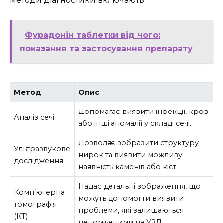
методи діагностики включають:
Фурадонін таблетки від чого:
показання та застосування препарату
Метод
Опис
Допомагає виявити інфекції, кров
Аналіз сечі
або інші аномалії у складі сечі.
Дозволяє зобразити структуру
Ультразвукове
нирок та виявити можливу
дослідження
наявність каменів або кіст.
Надає детальні зображення, що
Комп’ютерна
можуть допомогти виявити
томографія
проблеми, які залишаються
(КТ)
непоміченими на УЗД.