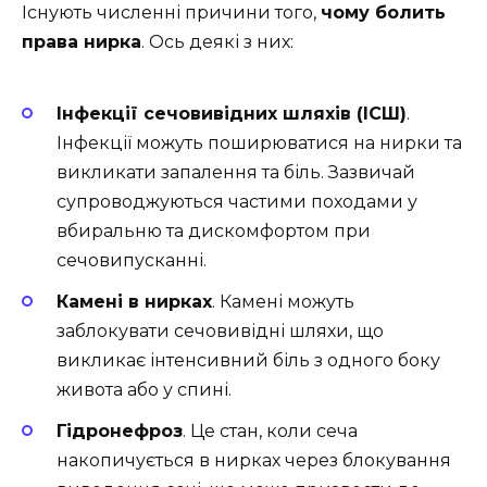
Існують численні причини того,
чому болить
права нирка
. Ось деякі з них:
Інфекції сечовивідних шляхів (ІСШ)
.
Інфекції можуть поширюватися на нирки та
викликати запалення та біль. Зазвичай
супроводжуються частими походами у
вбиральню та дискомфортом при
сечовипусканні.
Камені в нирках
. Камені можуть
заблокувати сечовивідні шляхи, що
викликає інтенсивний біль з одного боку
живота або у спині.
Гідронефроз
. Це стан, коли сеча
накопичується в нирках через блокування