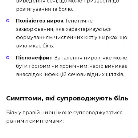
виведення сечі, що може призвести до
розтягування та болю.
Полікістоз нирок
. Генетичне
захворювання, яке характеризується
формуванням численних кіст у нирках, що
викликає біль.
Пієлонефрит
. Запалення нирок, яке може
бути гострим чи хронічним, часто виникає
внаслідок інфекцій сечовивідних шляхів.
Симптоми, які супроводжують біль
Біль у правій нирці може супроводжуватися
різними симптомами: