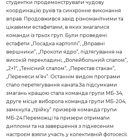
студентки продемонстрували чудову
координацію рухів та синхронне виконання
вправ. Продовжився захід різноманітними та
цікавими естафетами, в яких змагалися
команди із трьох груп. Були проведені
естафети „Посадка картоплі”, „Вправні
вершники”, „Прокоти ядро”, підтягування на
високій перекладині, „Волейбольний слалом”,
„2+1″, „Тенісний слалом”, „Перестав стакан”,
„Перенеси м’яч”. Останнім видом програми
стало перетягування каната.За підсумками
змагань кращою стала команда групи МБ-34,
друге місце виборола команда групи МБ-204,
замкнула „трійку” призерів команда групи
МБ-24.Переможці та призери отримали
дипломи та на завершення з піднесеним
настроєм взяли участь у колективній фотосесії.