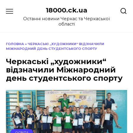
Перейти
18000.ck.ua
до
вмісту
Останні новини Черкас та Черкаської
області
ГОЛОВНА
»
ЧЕРКАСЬКІ „ХУДОЖНИКИ“ ВІДЗНАЧИЛИ
МІЖНАРОДНИЙ ДЕНЬ СТУДЕНТСЬКОГО СПОРТУ
Черкаські „художники“
відзначили Міжнародний
день студентського спорту
ОСВІТА