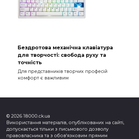
Бездротова механічна клавіатура
для творчості: свобода руху та
точність
Для представників творчих професій
комфорт є важливим
© 2026 18000.ck.ua
Використання матеріалів, опублікованих на сайті,
допускається тільки з письмового дозволу
правовласника та з обов'язковим прямим