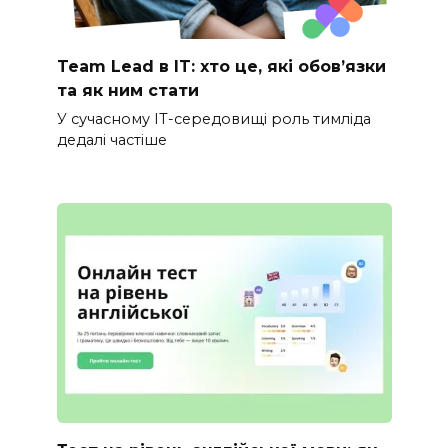
Team Lead в IT: хто це, які обов’язки
та як ним стати
У сучасному IT-середовищі роль тимліда
дедалі частіше