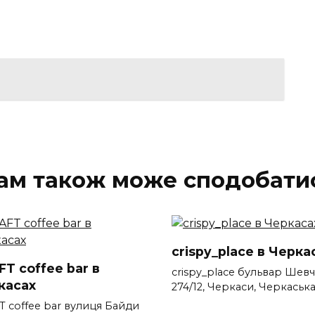
ам також може сподобати
crispy_place в Черка
T coffee bar в
crispy_place бульвар Шевч
касах
274/12, Черкаси, Черкаськ
T coffee bar вулиця Байди