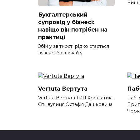
Вишн
Бухгалтерський
супровід у бізнесі:
навіщо він потрібен на
практиці
Збій у звітності рідко стається
вчасно. Зазвичай у
Vertuta Вертута
Паб
Vertuta Вертута ТРЦ Хрещатик-
Паб-
Сіті, вулиця Остафія Дашковича
Прип
Черк