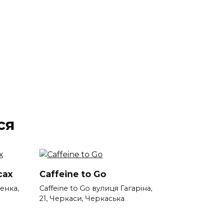
ся
сах
Caffeine to Go
енка,
Caffeine to Go вулиця Гагаріна,
а
21, Черкаси, Черкаська