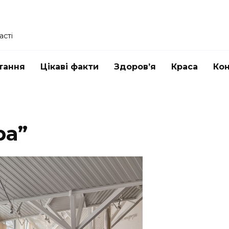
асті
тання
Цікаві факти
Здоров’я
Краса
Ко
ра”