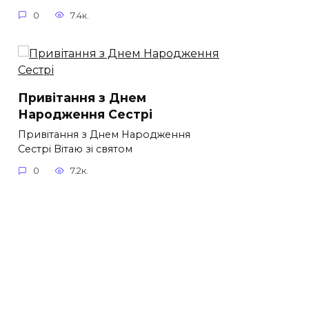
0
7.4к.
Привітання з Днем
Народження Сестрі
Привітання з Днем Народження
Сестрі Вітаю зі святом
0
7.2к.