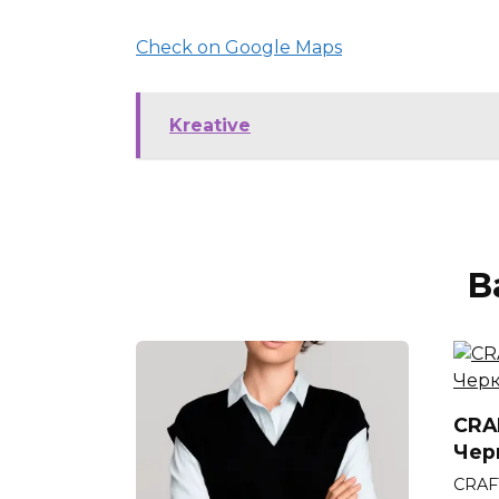
Check on Google Maps
Kreative
В
CRAF
Чер
CRAF