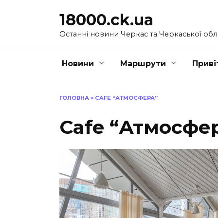
Перейти
18000.ck.ua
до
вмісту
Останні новини Черкас та Черкаської обл
Новини
Маршрути
Приві
ГОЛОВНА
»
CAFE “АТМОСФЕРА”
Cafe “Атмосфе