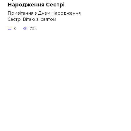
Народження Сестрі
Привітання з Днем Народження
Сестрі Вітаю зі святом
0
7.2к.