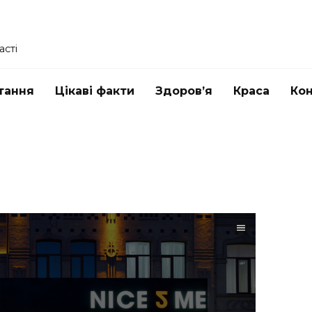
асті
тання
Цікаві факти
Здоров’я
Краса
Ко