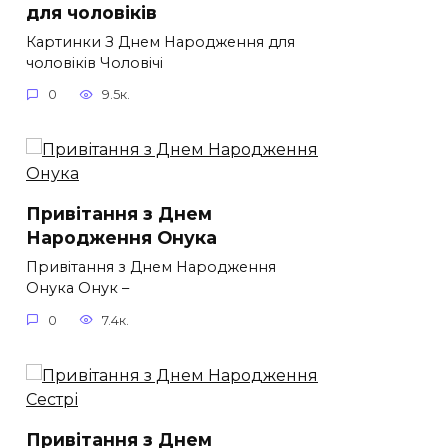
для чоловіків​
Картинки З Днем Народження для
чоловіків​ Чоловічі
0
9.5к.
Привітання з Днем
Народження Онука
Привітання з Днем Народження
Онука Онук –
0
7.4к.
Привітання з Днем