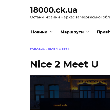
Перейти
18000.ck.ua
до
вмісту
Останні новини Черкас та Черкаської обл
Новини
Маршрути
Приві
ГОЛОВНА
»
NICE 2 MEET U
Nice 2 Meet U