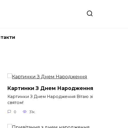
нтакти
Картинки З Днем Народження
Картинки З Днем Народження Вітаю зі
святом!
0
31к.