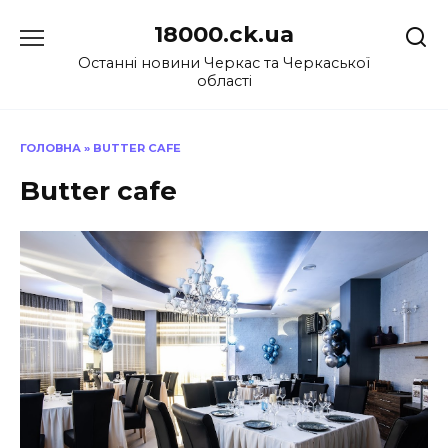
Перейти
18000.ck.ua
до
вмісту
Останні новини Черкас та Черкаської
області
ГОЛОВНА
»
BUTTER CAFE
Butter cafe