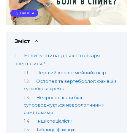
ЗДОРОВ'Я
Зміст
Болить спина: до якого лікаря
звертатися?
Перший крок: сімейний лікар
Ортопед та вертебролог: фахівці з
суглобів та хребта
Невролог: коли біль
супроводжується неврологічними
симптомами
Інші спеціалісти
Таблиця фахівців