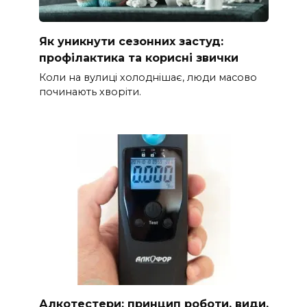
Як уникнути сезонних застуд:
профілактика та корисні звички
Коли на вулиці холоднішає, люди масово
починають хворіти.
Алкотестери: принцип роботи, види,