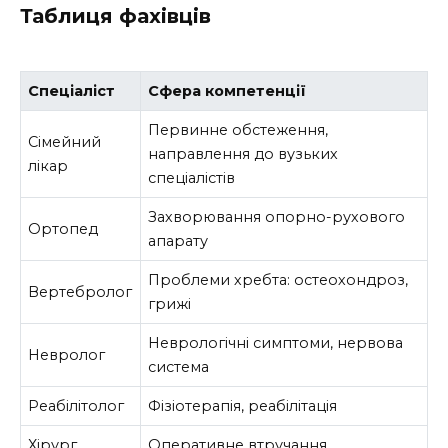
Таблиця фахівців
Спеціаліст
Сфера компетенції
Первинне обстеження,
Сімейний
направлення до вузьких
лікар
спеціалістів
Захворювання опорно-рухового
Ортопед
апарату
Проблеми хребта: остеохондроз,
Вертебролог
грижі
Неврологічні симптоми, нервова
Невролог
система
Реабілітолог
Фізіотерапія, реабілітація
Хірург
Оперативне втручання