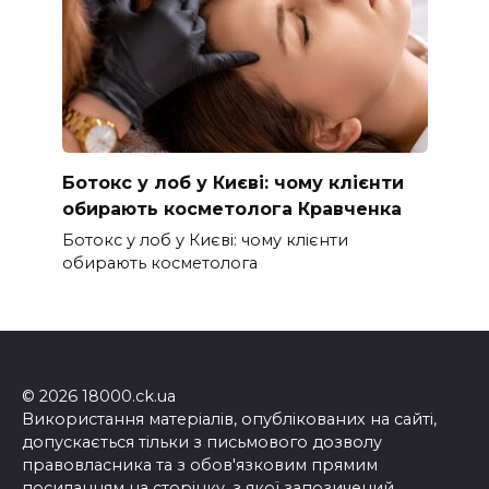
Ботокс у лоб у Києві: чому клієнти
обирають косметолога Кравченка
Ботокс у лоб у Києві: чому клієнти
обирають косметолога
© 2026 18000.ck.ua
Використання матеріалів, опублікованих на сайті,
допускається тільки з письмового дозволу
правовласника та з обов'язковим прямим
посиланням на сторінку, з якої запозичений