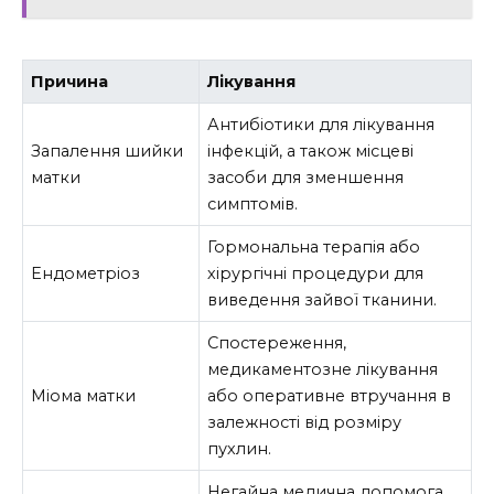
Причина
Лікування
Антибіотики для лікування
Запалення шийки
інфекцій, а також місцеві
матки
засоби для зменшення
симптомів.
Гормональна терапія або
Ендометріоз
хірургічні процедури для
виведення зайвої тканини.
Спостереження,
медикаментозне лікування
Міома матки
або оперативне втручання в
залежності від розміру
пухлин.
Негайна медична допомога,