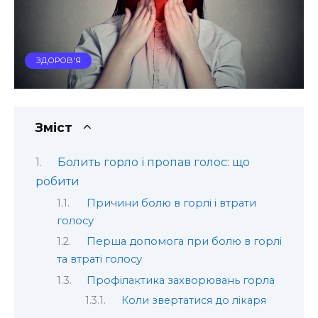
ЗДОРОВ'Я
Зміст
Болить горло і пропав голос: що
робити
Причини болю в горлі і втрати
голосу
Перша допомога при болю в горлі
та втраті голосу
Профілактика захворювань горла
Коли звертатися до лікаря