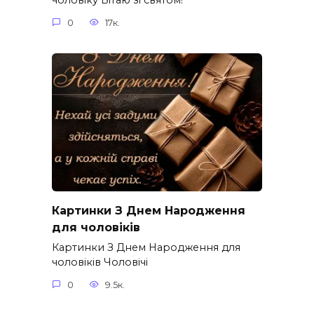
чоловіку Вітаю зі святом!
0
17к.
Картинки З Днем Народження
для чоловіків​
Картинки З Днем Народження для
чоловіків​ Чоловічі
0
9.5к.