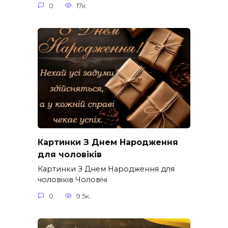
0
17к.
Картинки З Днем Народження
для чоловіків​
Картинки З Днем Народження для
чоловіків​ Чоловічі
0
9.5к.