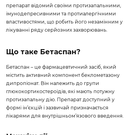
препарат відомий своїми протизапальними,
імунодепресивними та протиалергічними
властивостями, що робить його незамінним у
лікуванні ряду серйозних захворювань.
Що таке Бетаспан?
Бетаспан – це фармацевтичний засіб, який
містить активний компонент беклометазону
дипропіонат. Він належить до групи
глюкокортикостероїдів, які мають потужну
протизапальну дію. Препарат доступний у
формі ін’єкцій і зазвичай призначається
лікарями для внутрішньом’язового введення.