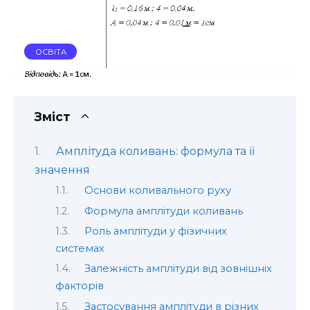
ОСВІТА
Зміст
Амплітуда коливань: формула та її
значення
Основи коливального руху
Формула амплітуди коливань
Роль амплітуди у фізичних
системах
Залежність амплітуди від зовнішніх
факторів
Застосування амплітуди в різних