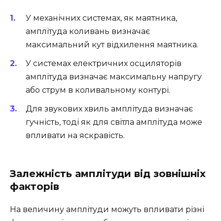
У механічних системах, як маятника,
амплітуда коливань визначає
максимальний кут відхилення маятника.
У системах електричних осциляторів
амплітуда визначає максимальну напругу
або струм в коливальному контурі.
Для звукових хвиль амплітуда визначає
гучність, тоді як для світла амплітуда може
впливати на яскравість.
Залежність амплітуди від зовнішніх
факторів
На величину амплітуди можуть впливати різні