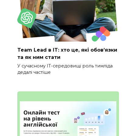
Team Lead в IT: хто це, які обов’язки
та як ним стати
У сучасному IT-середовищі роль тимліда
дедалі частіше