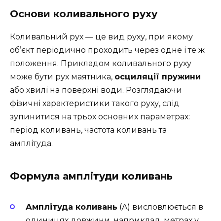
Основи коливального руху
Коливальний рух — це вид руху, при якому
об’єкт періодично проходить через одне і те ж
положення. Прикладом коливального руху
може бути рух маятника,
осциляції пружини
або хвилі на поверхні води. Розглядаючи
фізичні характеристики такого руху, слід
зупинитися на трьох основних параметрах:
період коливань, частота коливань та
амплітуда.
Формула амплітуди коливань
Амплітуда коливань
(A) висловлюється в
одиницях довжини, наприклад, метрах у