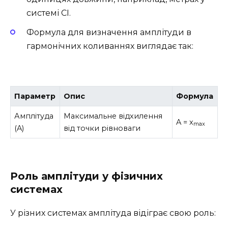
системі СІ.
Формула для визначення амплітуди в
гармонічних коливаннях виглядає так:
Параметр
Опис
Формула
Амплітуда
Максимальне відхилення
A = x
max
(A)
від точки рівноваги
Роль амплітуди у фізичних
системах
У різних системах амплітуда відіграє свою роль: