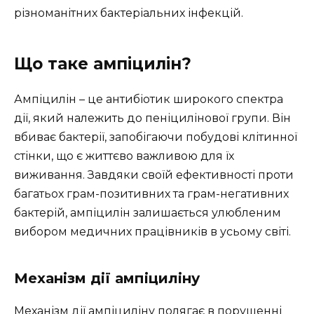
різноманітних бактеріальних інфекцій.
Що таке ампіцилін?
Ампіцилін – це антибіотик широкого спектра
дії, який належить до пеніцилінової групи. Він
вбиває бактерії, запобігаючи побудові клітинної
стінки, що є життєво важливою для їх
виживання. Завдяки своїй ефективності проти
багатьох грам-позитивних та грам-негативних
бактерій, ампіцилін залишається улюбленим
вибором медичних працівників в усьому світі.
Механізм дії ампіциліну
Механізм дії ампіциліну полягає в порушенні