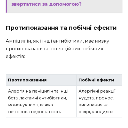
звертатися за допомогою?
Протипоказання та побічні ефекти
Ампіцилін, як і інші антибіотики, має низку
протипоказань та потенційних побічних
ефектів:
Протипоказання
Побічні ефекти
Алергія на пеніцилін та інші
Алергічні реакції,
бета-лактамні антибіотики,
нудота, пронос,
мононуклеоз, важка
висипання на
печінкова недостатність
шкірі, кандидоз