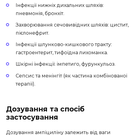
Інфекції нижніх дихальних шляхів:
пневмонія, бронхіт.
Захворювання сечовивідних шляхів: цистит,
пієлонефрит.
Інфекції шлунково-кишкового тракту:
гастроентерит, тифоїдна лихоманка.
Шкірні інфекції: імпетиго, фурункульоз.
Сепсис та менінгіт (як частина комбінованої
терапії).
Дозування та спосіб
застосування
Дозування ампіциліну залежить від ваги