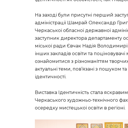
На заході були присутні перший заст
адміністрації Шамрай Олександр Григ
Черкаської обласної державної адміні
заступник директора департаменту осв
міської ради Євчак Надія Володимирі
інших закладів освіти та поціновувач
ознайомитися з різноманіттям творчих п
актуальні теми, пов’язані з пошуком т
ідентичності.
Виставка Ідентичність стала яскрави
Черкаського художньо-технічного фах
осередку мистецької освіти в регіоні.