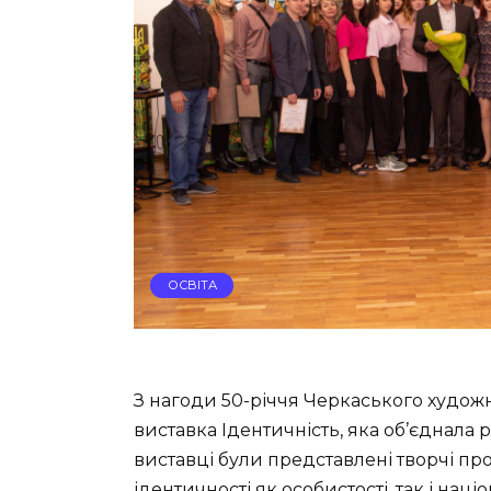
ОСВІТА
З нагоди 50-річчя Черкаського худож
виставка Ідентичність, яка об’єднала 
виставці були представлені творчі пр
ідентичності як особистості, так і наці