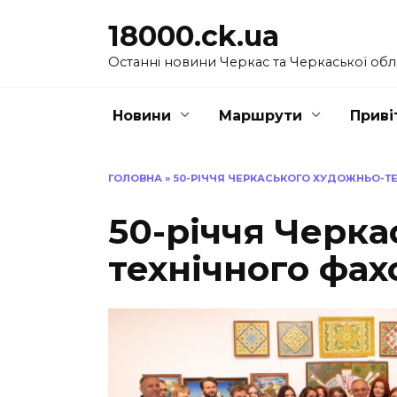
Перейти
18000.ck.ua
до
вмісту
Останні новини Черкас та Черкаської обл
Новини
Маршрути
Приві
ГОЛОВНА
»
50-РІЧЧЯ ЧЕРКАСЬКОГО ХУДОЖНЬО-Т
50-річчя Черка
технічного фа