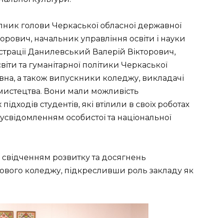
упник голови Черкаської обласної державної
орович, начальник управління освіти і науки
страції Данилевський Валерій Вікторович,
іти та гуманітарної політики Черкаської
вна, а також випускники коледжу, викладачі
і мистецтва. Вони мали можливість
ідходів студентів, які втілили в своїх роботах
а усвідомленням особистої та національної
м свідченням розвитку та досягнень
ового коледжу, підкресливши роль закладу як