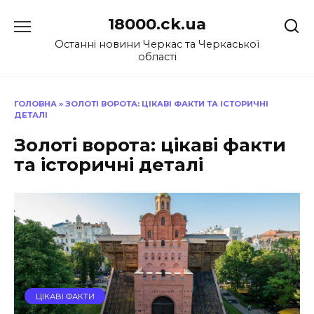
Перейти
18000.ck.ua
до
вмісту
Останні новини Черкас та Черкаської
області
ГОЛОВНА
»
ЗОЛОТІ ВОРОТА: ЦІКАВІ ФАКТИ ТА ІСТОРИЧНІ
ДЕТАЛІ
Золоті ворота: цікаві факти
та історичні деталі
ЦІКАВІ ФАКТИ