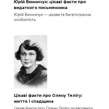
Юрій Винничук: цікаві факти про
видатного письменника
Юрій Винничук — цікава та багатогранна
особистість
Цікаві факти про Олену Телігу:
життя і спадщина
Цікаві факти про Олену Телігу дозволяють