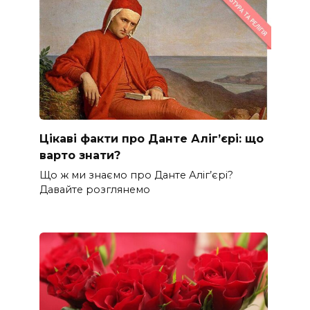
Цікаві факти про Данте Аліг’єрі: що
варто знати?
Що ж ми знаємо про Данте Аліг’єрі?
Давайте розглянемо