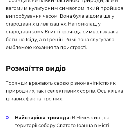
Троянда є не тільки частиною природи, але й
вагомим культурним символом, який пройшов
випробування часом. Вона була відома ще у
стародавніх цивілізаціях. Наприклад, у
стародавньому Єгипті троянда символізувала
богиню Ісіду, а в Греції і Римі вона слугувала
емблемою кохання та пристрасті.
Розмаїття видів
Троянди вражають своєю різноманітністю як
природних, так і селективних сортів. Ось кілька
цікавих фактів про них:
Найстаріша троянда:
В Німеччині, на
території собору Святого Іоанна в місті