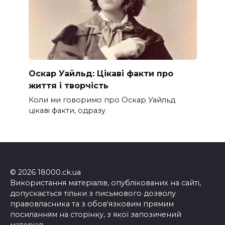
Оскар Уайльд: Цікаві факти про
життя і творчість
Коли ми говоримо про Оскар Уайльд
цікаві факти, одразу
© 2026 18000.ck.ua
Використання матеріалів, опублікованих на сайті,
допускається тільки з письмового дозволу
правовласника та з обов'язковим прямим
посиланням на сторінку, з якої запозичений
матеріал.