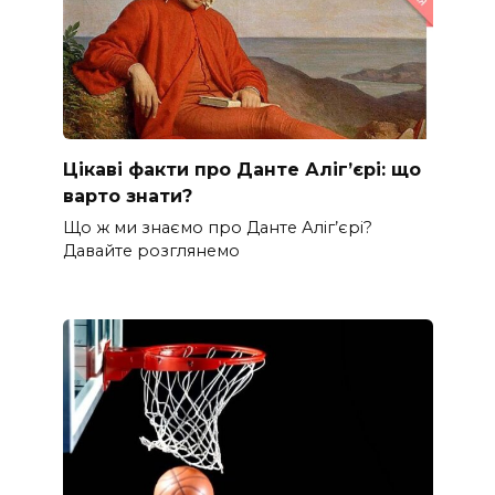
Цікаві факти про Данте Аліг’єрі: що
варто знати?
Що ж ми знаємо про Данте Аліг’єрі?
Давайте розглянемо