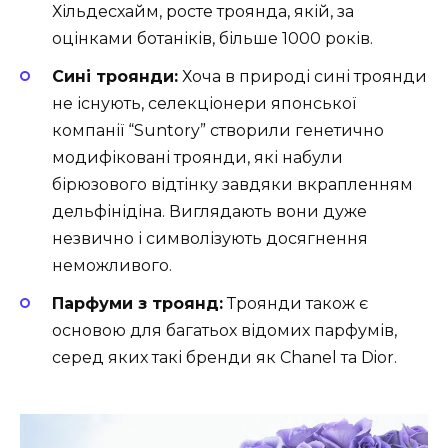
Хільдесхайм, росте троянда, якій, за
оцінками ботаніків, більше 1000 років.
Сині троянди:
Хоча в природі сині троянди
не існують, селекціонери японської
компанії “Suntory” створили генетично
модифіковані троянди, які набули
бірюзового відтінку завдяки вкрапленням
дельфінідіна. Виглядають вони дуже
незвично і символізують досягнення
неможливого.
Парфуми з троянд:
Троянди також є
основою для багатьох відомих парфумів,
серед яких такі бренди як Chanel та Dior.