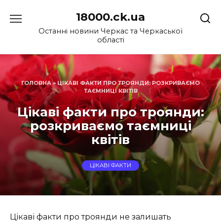
Перейти
18000.ck.ua
до
вмісту
Останні новини Черкас та Черкаської
області
ГОЛОВНА
»
ЦІКАВІ ФАКТИ ПРО ТРОЯНДИ: РОЗКРИВАЄМО
ТАЄМНИЦІ КВІТІВ
Цікаві факти про троянди:
розкриваємо таємниці
квітів
ЦІКАВІ ФАКТИ
Цікаві факти про троянди не залишать