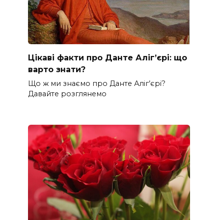
Цікаві факти про Данте Аліг’єрі: що
варто знати?
Що ж ми знаємо про Данте Аліг’єрі?
Давайте розглянемо