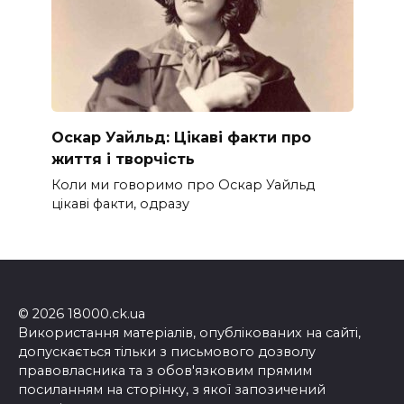
Оскар Уайльд: Цікаві факти про
життя і творчість
Коли ми говоримо про Оскар Уайльд
цікаві факти, одразу
© 2026 18000.ck.ua
Використання матеріалів, опублікованих на сайті,
допускається тільки з письмового дозволу
правовласника та з обов'язковим прямим
посиланням на сторінку, з якої запозичений