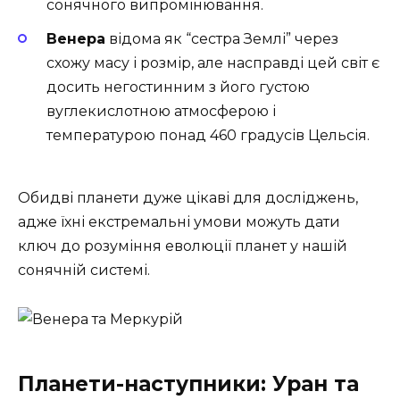
сонячного випромінювання.
Венера
відома як “сестра Землі” через
схожу масу і розмір, але насправді цей світ є
досить негостинним з його густою
вуглекислотною атмосферою і
температурою понад 460 градусів Цельсія.
Обидві планети дуже цікаві для досліджень,
адже їхні екстремальні умови можуть дати
ключ до розуміння еволюції планет у нашій
сонячній системі.
Планети-наступники: Уран та