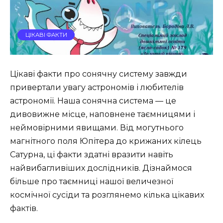
ЦІКАВІ ФАКТИ
Цікаві факти про сонячну систему завжди
привертали увагу астрономів і любителів
астрономії. Наша сонячна система — це
дивовижне місце, наповнене таємницями і
неймовірними явищами. Від могутнього
магнітного поля Юпітера до крижаних кілець
Сатурна, ці факти здатні вразити навіть
найвибагливіших дослідників. Дізнаймося
більше про таємниці нашої величезної
космічної сусіди та розглянемо кілька цікавих
фактів.