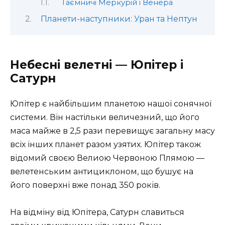
Таємничі Меркурій і Венера
Планети-наступники: Уран та Нептун
Небесні велетні — Юпітер і
Сатурн
Юпітер є найбільшим планетою нашої сонячної
системи. Він настільки величезний, що його
маса майже в 2,5 рази перевищує загальну масу
всіх інших планет разом узятих. Юпітер також
відомий своєю Велиою Червоною Плямою —
велетенським антициклоном, що бушує на
його поверхні вже понад 350 років.
На відміну від Юпітера, Сатурн славиться