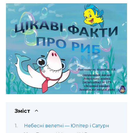
Зміст
Небесні велетні — Юпітер і Сатурн