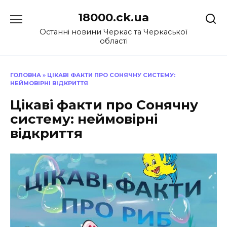
Перейти
18000.ck.ua
до
вмісту
Останні новини Черкас та Черкаської
області
ГОЛОВНА
»
ЦІКАВІ ФАКТИ ПРО СОНЯЧНУ СИСТЕМУ:
НЕЙМОВІРНІ ВІДКРИТТЯ
Цікаві факти про Сонячну
систему: неймовірні
відкриття