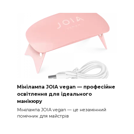
Мінілампа JOIA vegan — професійне
освітлення для ідеального
манікюру
Мінілампа JOIA vegan — це незамінний
помічник для майстрів