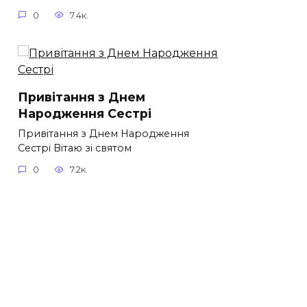
0
7.4к.
Привітання з Днем
Народження Сестрі
Привітання з Днем Народження
Сестрі Вітаю зі святом
0
7.2к.