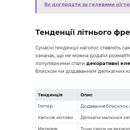
Як доглядати за гелевими нігт
Тенденції літнього фре
Сучасні тенденції наголос ставлять са
означає, що не можна додати розмаїття
популярними стали
декоративні ел
блиском чи додаванням делікатних кві
Тенденція
Опис
Гліттер
Додавання блискіток л
Квіткові мотиви
Делікатні малюнки кві
Металеві
Тонкі смуги чи вкрапл