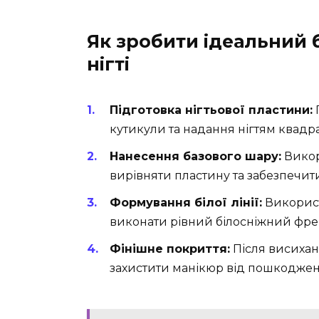
Як зробити ідеальний 
нігті
Підготовка нігтьової пластини:
П
кутикули та надання нігтям квадр
Нанесення базового шару:
Викор
вирівняти пластину та забезпечити
Формування білої лінії:
Використ
виконати рівний білосніжний фре
Фінішне покриття:
Після висихан
захистити манікюр від пошкоджен