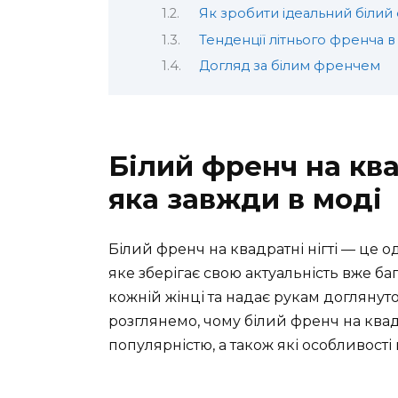
Як зробити ідеальний білий 
Тенденції літнього френча в
Догляд за білим френчем
Білий френч на квад
яка завжди в моді
Білий френч на квадратні нігті — це о
яке зберігає свою актуальність вже ба
кожній жінці та надає рукам доглянуто
розглянемо, чому білий френч на квад
популярністю, а також які особливості