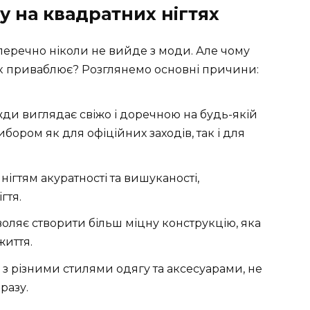
у на квадратних нігтях
перечно ніколи не вийде з моди. Але чому
так приваблює? Розглянемо основні причини:
жди виглядає свіжо і доречною на будь-якій
бором як для офіційних заходів, так і для
ігтям акуратності та вишуканості,
гтя.
ляє створити більш міцну конструкцію, яка
життя.
з різними стилями одягу та аксесуарами, не
разу.