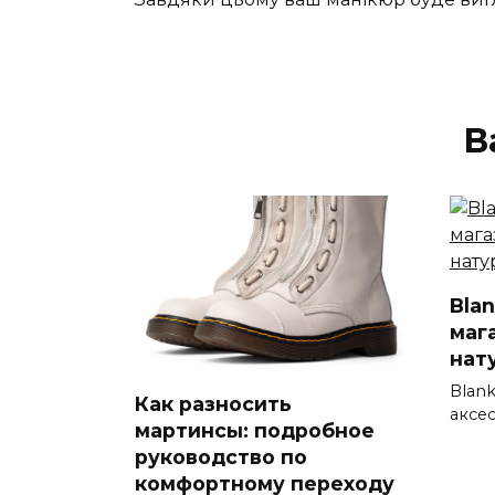
В
Bla
маг
нат
Blan
Как разносить
аксе
мартинсы: подробное
руководство по
комфортному переходу