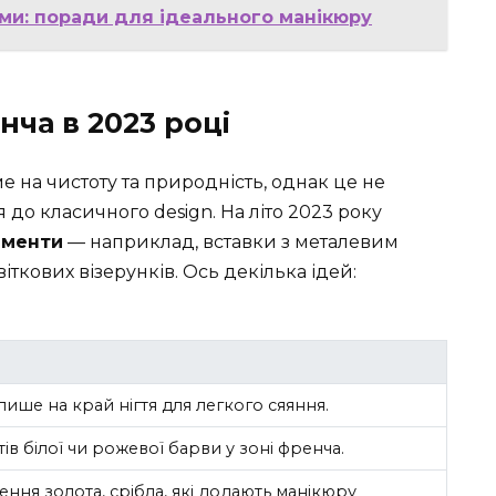
ями: поради для ідеального манікюру
нча в 2023 році
ме на чистоту та природність, однак це не
 до класичного design. На літо 2023 року
ементи
— наприклад, вставки з металевим
ткових візерунків. Ось декілька ідей:
ише на край нігтя для легкого сяяння.
тів білої чи рожевої барви у зоні френча.
ення золота, срібла, які додають манікюру