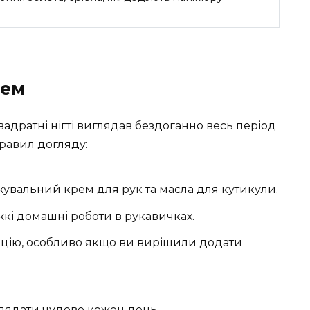
чем
адратні нігті виглядав бездоганно весь період
правил догляду:
увальний крем для рук та масла для кутикули.
кі домашні роботи в рукавичках.
кцію, особливо якщо ви вирішили додати
лядати чудово кожен день.