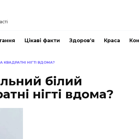
асті
тання
Цікаві факти
Здоров’я
Краса
Ко
А КВАДРАТНІ НІГТІ ВДОМА?
ильний білий
атні нігті вдома?