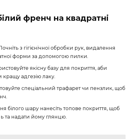
білий френч на квадратні
очніть з гігієнічної обробки рук, видалення
атної форми за допомогою пилки.
истовуйте якісну базу для покриття, аби
 кращу адгезію лаку.
овуйте спеціальний трафарет чи пензлик, щоб
нч.
ня білого шару нанесіть топове покриття, щоб
ь та надати йому глянцю.