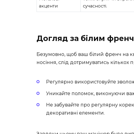
акценти
сучасності.
Догляд за білим френ
Безумовно, щоб ваш білий френч на кв
носіння, слід дотримуватись кількох 
Регулярно використовуйте зволож
Уникайте поломок, виконуючи важ
Не забувайте про регулярну коре
декоративні елементи.
Завдяки цьому ваш манікюр буде виг