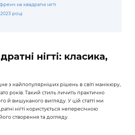
френч на квадратні нігті
 2023 році
ратні нігті: класика,
дне з найпопулярніших рішень в світі манікюру,
гато років. Такий стиль личить практично
го й вишуканого вигляду. У цій статті ми
ратні нігті користується непересічною
 його створення та догляду.