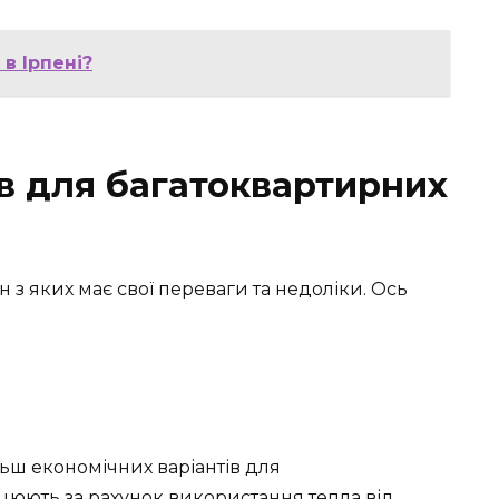
в Ірпені?
ів для багатоквартирних
ен з яких має свої переваги та недоліки. Ось
ьш економічних варіантів для
цюють за рахунок використання тепла від