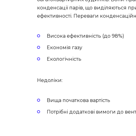
конденсації парів, що виділяються при
ефективності. Переваги конденсаційни
Висока ефективність (до 98%)
Економія газу
Екологічність
Недоліки:
Вища початкова вартість
Потрібні додаткові вимоги до вен