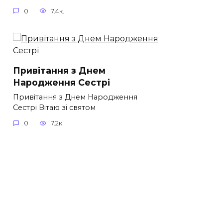
0
7.4к.
Привітання з Днем
Народження Сестрі
Привітання з Днем Народження
Сестрі Вітаю зі святом
0
7.2к.