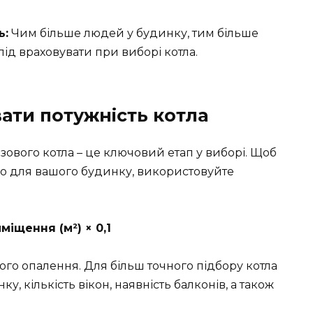
ь:
Чим більше людей у будинку, тим більше
слід враховувати при виборі котла.
ати потужність котла
ового котла – це ключовий етап у виборі. Щоб
но для вашого будинку, використовуйте
міщення (м²) × 0,1
го опалення. Для більш точного підбору котла
у, кількість вікон, наявність балконів, а також