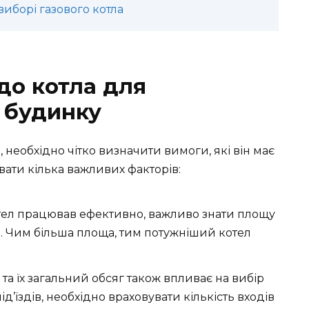
борі газового котла
до котла для
 будинку
 необхідно чітко визначити вимоги, які він має
вати кілька важливих факторів:
тел працював ефективно, важливо знати площу
и. Чим більша площа, тим потужніший котел
 та їх загальний обсяг також впливає на вибір
ід’їздів, необхідно враховувати кількість входів