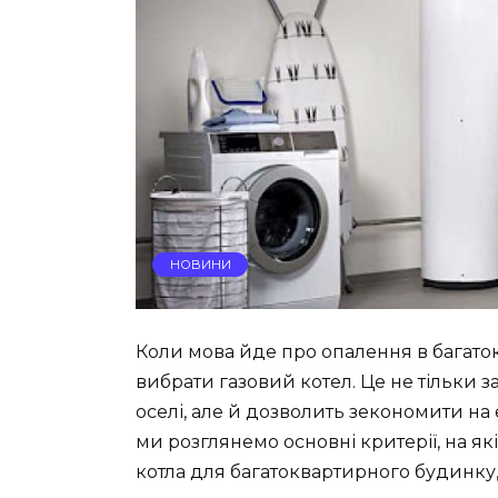
НОВИНИ
Коли мова йде про опалення в багат
вибрати газовий котел. Це не тільки 
оселі, але й дозволить зекономити на е
ми розглянемо основні критерії, на як
котла для багатоквартирного будинку