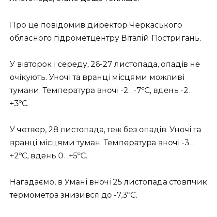
Про це повідомив директор Черкаського
обласного гідрометцентру Віталій Постригань.
У вівторок і середу, 26-27 листопада, опадів не
очікують. Уночі та вранці місцями можливі
тумани. Температура вночі -2…-7ºС, вдень -2…
+3ºС.
У четвер, 28 листопада, теж без опадів. Уночі та
вранці місцями туман. Температура вночі -3…
+2ºС, вдень 0…+5ºС.
Нагадаємо, в Умані вночі 25 листопада стовпчик
термометра знизився до -7,3ºС.