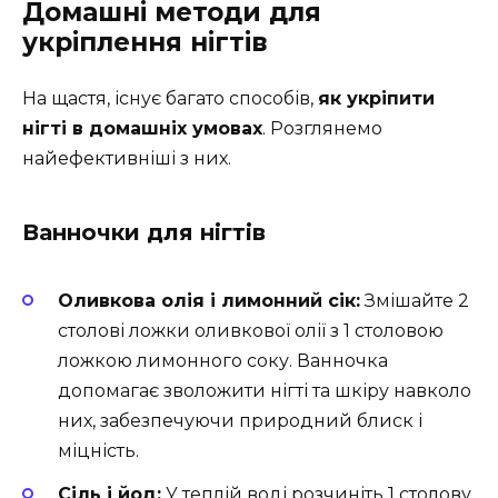
Домашні методи для
укріплення нігтів
На щастя, існує багато способів,
як укріпити
нігті в домашніх умовах
. Розглянемо
найефективніші з них.
Ванночки для нігтів
Оливкова олія і лимонний сік:
Змішайте 2
столові ложки оливкової олії з 1 столовою
ложкою лимонного соку. Ванночка
допомагає зволожити нігті та шкіру навколо
них, забезпечуючи природний блиск і
міцність.
Сіль і йод:
У теплій воді розчиніть 1 столову