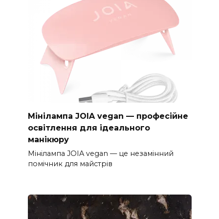
Мінілампа JOIA vegan — професійне
освітлення для ідеального
манікюру
Мінілампа JOIA vegan — це незамінний
помічник для майстрів