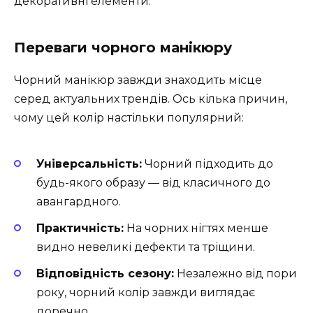
декоративні елементи.
Переваги чорного манікюру
Чорний манікюр завжди знаходить місце
серед актуальних трендів. Ось кілька причин,
чому цей колір настільки популярний:
Універсальність:
Чорний підходить до
будь-якого образу — від класичного до
авангардного.
Практичність:
На чорних нігтях менше
видно невеликі дефекти та тріщини.
Відповідність сезону:
Незалежно від пори
року, чорний колір завжди виглядає
доречно.