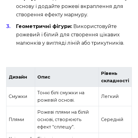
основу і додайте рожеві вкраплення для
створення ефекту мармуру.
Геометричні фігури:
Використовуйте
рожевий і білий для створення цікавих
малюнків у вигляді ліній або трикутників.
Рівень
Дизайн
Опис
складності
Тонкі білі смужки на
Смужки
Легкий
рожевій основі.
Рожеві плями на білій
Плями
основі, створюють
Середній
ефект “сплешу”.