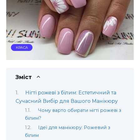
КРАСА
Зміст
Нігті рожеві з білим: Естетичний та
Сучасний Вибір для Вашого Манікюру
Чому варто обирати нігті рожеві з
білим?
Ідеї для манікюру: Рожевий з
білим