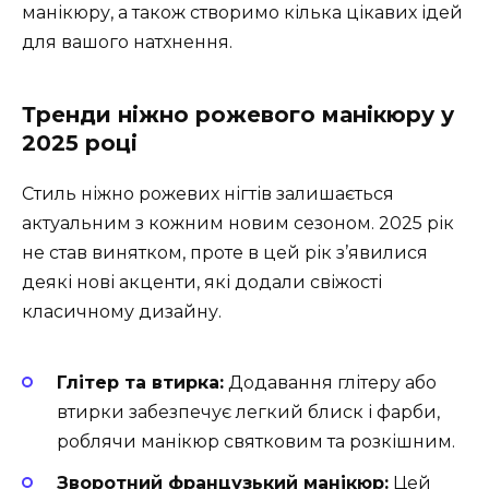
манікюру, а також створимо кілька цікавих ідей
для вашого натхнення.
Тренди ніжно рожевого манікюру у
2025 році
Стиль ніжно рожевих нігтів залишається
актуальним з кожним новим сезоном. 2025 рік
не став винятком, проте в цей рік з’явилися
деякі нові акценти, які додали свіжості
класичному дизайну.
Глітер та втирка:
Додавання глітеру або
втирки забезпечує легкий блиск і фарби,
роблячи манікюр святковим та розкішним.
Зворотний французький манікюр:
Цей