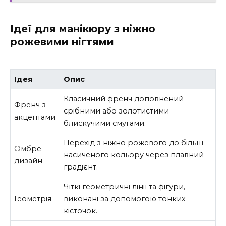
Ідеї для манікюру з ніжно
рожевими нігтями
Ідея
Опис
Класичний френч доповнений
Френч з
срібними або золотистими
акцентами
блискучими смугами.
Перехід з ніжно рожевого до більш
Омбре
насиченого кольору через плавний
дизайн
градієнт.
Чіткі геометричні лінії та фігури,
Геометрія
виконані за допомогою тонких
кісточок.